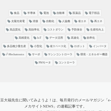
食品
半導体
電池
自動車
医薬品
電子部品
太陽光発電
溶接
自動化
人協働
省エネ
再エネ
高品質化
高効率化
コストダウン
予防保全
生産性向上
高精度化
IoT
データ活用
高速化
効率化
多品種少量生産
小型化
省スペース化
ロボット
インバータ
3
i
-Mechatronics
サーボ
マシンコントローラ
環境・エネルギー機器
PMモータ
コントローラ
豆大福先生に聞いてみようよ！は、毎月発行のメールマガジン「e-
メカサイトNEWS」の連載記事です。