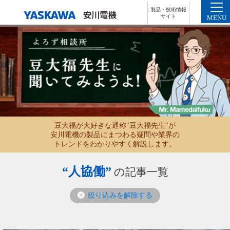
製品・技術情報
サイト
MENU
豆大福が大好きな通称"豆大福先生"が
安川電機の製品にまつわる疑問や業界の
トレンドをわかりやすく解説します。
“人協働”
の記事一覧
絞り込みを解除する