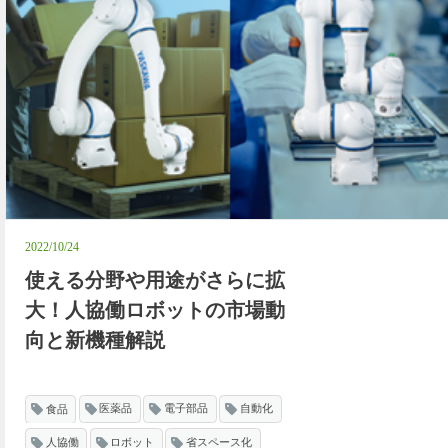
2022/10/24
使える分野や用途がさらに拡
大！人協働ロボットの市場動
向と新機種解説
食品
医薬品
電子部品
自動化
人協働
ロボット
省スペース化