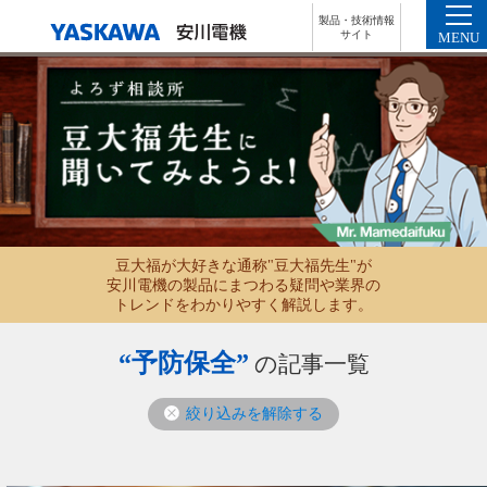
製品・技術情報
サイト
MENU
豆大福が大好きな通称"豆大福先生"が
安川電機の製品にまつわる疑問や業界の
トレンドをわかりやすく解説します。
“予防保全”
の記事一覧
絞り込みを解除する