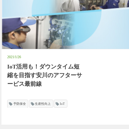
2021/1/26
IoT活用も！ダウンタイム短
縮を目指す安川のアフターサ
ービス最前線
予防保全
生産性向上
IoT