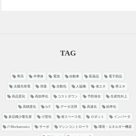
TAG
食品
半導体
電池
自動車
医薬品
電子部品
太陽光発電
溶接
自動化
人協働
省エネ
再エネ
高品質化
高効率化
コストダウン
予防保全
生産性向上
高精度化
IoT
データ活用
高速化
効率化
多品種少量生産
小型化
省スペース化
ロボット
インバータ
3
i
-Mechatronics
サーボ
マシンコントローラ
環境・エネルギー機器