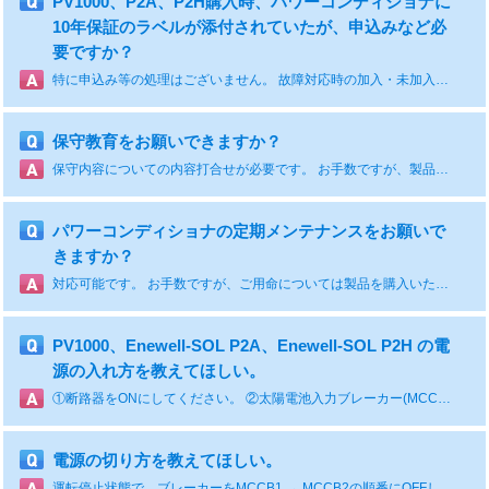
PV1000、P2A、P2H購入時、パワーコンディショナに
10年保証のラベルが添付されていたが、申込みなど必
要ですか？
特に申込み等の処理はございません。 故障対応時の加入・未加入を判断させていただくためのものです。 ラベルは製品の内扉への貼り付けをお願いします。 なお、パワーコンディショナ本体に10年保証ラベルが貼り付けてない場合は保証対象外となりますので、ご注意ください。 また、保証書はお客さまで保管をお願いします。
保守教育をお願いできますか？
保守内容についての内容打合せが必要です。 お手数ですが、製品を購入いただいた商社様へご相談をお願いします。
パワーコンディショナの定期メンテナンスをお願いで
きますか？
対応可能です。 お手数ですが、ご用命については製品を購入いただいた商社様へご連絡をお願いします。
PV1000、Enewell-SOL P2A、Enewell-SOL P2H の電
源の入れ方を教えてほしい。
①断路器をONにしてください。 ②太陽電池入力ブレーカー(MCCB1)をONにしてください。 ③連系出力ブレーカー(MCCB2)をONにしてください。 ※①について一括入力端子に接続している場合はパワーコンディショナ外部の接続箱のブレーカーをONにしてください。
電源の切り方を教えてほしい。
運転停止状態で、ブレーカーをMCCB1 → MCCB2の順番にOFFしてください。