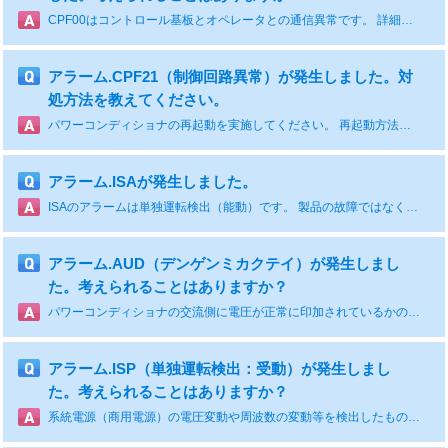
CPF00はコントロール基板とオペレータとの通信異常です。 詳細につきましては技術資料「パワーコンディショナCPF00調査手順書」をご参照ください。
アラーム.CPF21（制御回路異常）が発生しました。対
処方法を教えてください。
パワーコンディショナの再起動を実施してください。 再起動方法：ブレーカーをMCCB1 → MCCB2の順番にOFFし、表示が消えた後にMCCB1 → MCCB2の順番にONにします。
アラーム.ISAが発生しました。
ISAのアラームは単独運転検出（能動）です。 製品の故障ではなく、系統電源側の電圧変動や周波数の変動等を検知しています。 台風などの風による影響や、電力会社様が工事をされている場合が理由として考えられます。
アラーム.AUD（デンゲンミカクテイ）が発生しまし
た。考えられることはありますか？
パワーコンディショナの交流側に電圧が正常に印加されているかの確認をお願いします。 電圧が正常な場合は、パワーコンディショナ側の故障が考えられます。
アラーム.ISP（単独運転検出：受動）が発生しまし
た。考えられることはありますか？
系統電源（商用電源）の電圧変動や周波数の変動等を検出したものです。 頻繁に発生するようであれば電力会社様へお問い合わせをお願いします。