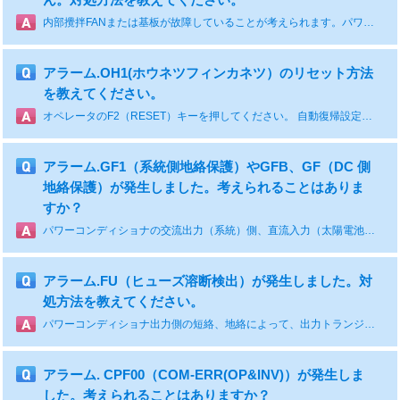
内部攪拌FANまたは基板が故障していることが考えられます。パワーコンディショナの購入先（商社、施工店等）を通じて修理のご依頼をお願いします。
アラーム.OH1(ホウネツフィンカネツ）のリセット方法
を教えてください。
オペレータのF2（RESET）キーを押してください。 自動復帰設定の場合は運転再開します。 運転が始まらない場合はLO/REを押してLEDを点灯させ、その後、RUNキーを押して運転を再開してください。
アラーム.GF1（系統側地絡保護）やGFB、GF（DC 側
地絡保護）が発生しました。考えられることはありま
すか？
パワーコンディショナの交流出力（系統）側、直流入力（太陽電池）側で短絡・地絡が考えられます。 ケーブルの破損、短絡、地絡などがないか確認してください。
アラーム.FU（ヒューズ溶断検出）が発生しました。対
処方法を教えてください。
パワーコンディショナ出力側の短絡、地絡によって、出力トランジスタが破壊されヒューズが溶断したと考えられます。 短絡、地絡の要因を取り除き、パワーコンディショナ本体の交換をしてください。
アラーム. CPF00（COM-ERR(OP&INV)）が発生しま
した。考えられることはありますか？