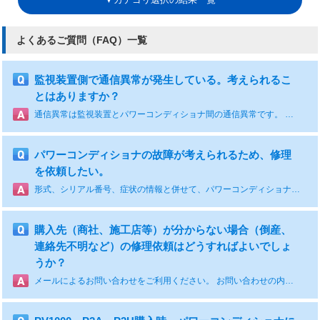
よくあるご質問（FAQ）一覧
監視装置側で通信異常が発生している。考えられるこ
とはありますか？
通信異常は監視装置とパワーコンディショナ間の通信異常です。 通信異常の発生する原因として下記が考えられます。 ・通信ケーブルの配線間違いや断線 ・監視装置側の故障 ・パワーコンディショナ側の故障（通信回路のあるコントロール基板）
パワーコンディショナの故障が考えられるため、修理
を依頼したい。
形式、シリアル番号、症状の情報と併せて、パワーコンディショナの購入先を通じてご依頼をお願いします。
購入先（商社、施工店等）が分からない場合（倒産、
連絡先不明など）の修理依頼はどうすればよいでしょ
うか？
メールによるお問い合わせをご利用ください。 お問い合わせの内容に、修理を希望されている製品の形式、シリアル番号、発電所の住所、故障内容、分かる場合は購入先（商社、施工店等）の記載お願いします。 お調べして、お取り次ぎさせていただきます。 お電話によるお問い合わせの場合は、YASKAWAコンタクトセンタ 環境エネルギー機器窓口（0120-502-495 ガイダンス後66）へご連絡ください。