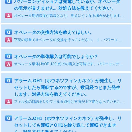
パワーコンディショナは発電しているが、オペレータ
の表示が見えません。対処方法を教えてください。
オペレータ周辺温度が高温となり、見えにくくなる場合があります。 吸気のフィルタ目詰まりやフィルタカバー取付け方向が上下逆となっていることなどが考えられます。 フィルタの清掃とフィルタカバー取付け方向の確認をお願いします。 解消されない場合は、オペレータの故障の可能性があります。 【フィルタ清掃方法】 ・フィルタの清掃方法を教えてください。 [No. FAQ-30647]
オペレータの交換方法を教えてほしい。
下記の順番でオペレータの交換を行ってください。 １．パワーコンディショナを停止させて電源を切る。 ２．オペレータを交換する。 ３．パワーコンディショナの電源を入れてオペレータに正常に表示が出ることを確認する。 ４．パワーコンディショナを運転する。 技術資料ページにオペレータ交換手順書を掲載しています。 【Enewell-SOL PV1000 (単相、三相)生産中止機種】
オペレータの単体購入は可能でしょうか？
オペレータ単体(JVOP-180.M)での購入は可能です。 パワーコンディショナの購入先（商社、施工店等）を通じてご依頼をお願いします。 技術資料ページに単相機種、三相機種の交換手順書を掲載しております。
アラーム.OH1（ホウネツフィンカネツ）が発生し、リ
セットしたら運転するのですが、数日経つとまた発生
します。対処方法を教えてください。
フィルタの目詰まりやフィルタ取付け方向が上下逆となっていることが考えられます。フィルタ清掃および取付け方向の確認をしてください。 ※PV1000テクニカルマニュアル 「定期点検と保守」にフィルタ清掃手順を記載しております。 単相機種 資料番号 EZZ021466 三相機種 資料番号 EZZ021173 マニュアルダウンロード【会員サービス】から入手いただけます。
アラーム.OH1（ホウネツフィンカネツ）が発生し、リ
セットしても運転とOH1を繰り返して運転できませ
ん。対処方法を教えてください。