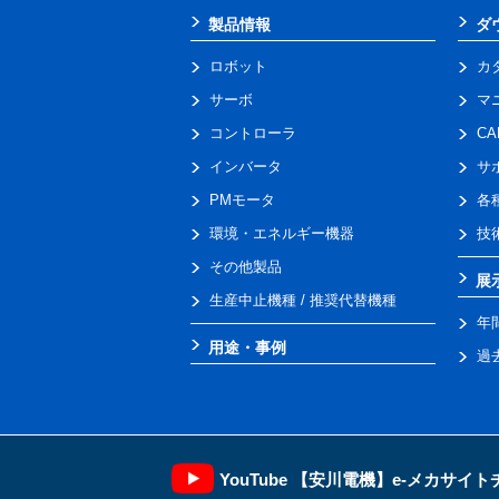
製品情報
ダ
ロボット
カ
サーボ
マ
コントローラ
C
インバータ
サ
PMモータ
各
環境・エネルギー機器
技
その他製品
展
生産中止機種 / 推奨代替機種
年
用途・事例
過
YouTube 【安川電機】e-メカサイ