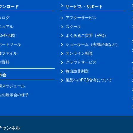
ウンロード
サービス・サポート
タログ
アフターサービス
ニュアル
スクール
AD/外形図
よくあるご質問（FAQ）
ポートツール
ショールーム（実機評価など）
種ファイル
オンライン相談
術資料
クラウドサービス
輸出該非判定
示会
製品へのPCB含有について
間スケジュール
去の展示会の様子
トチャンネル