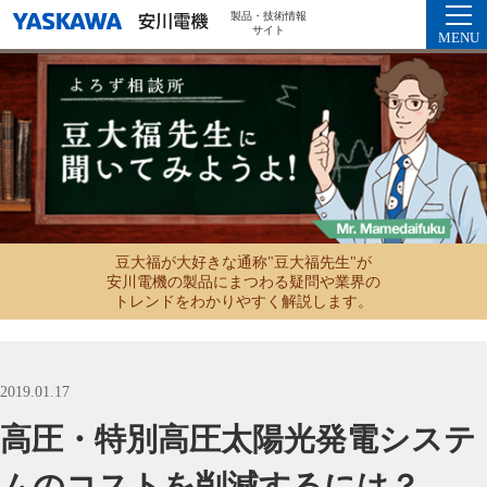
製品・技術情報
サイト
MENU
豆大福が大好きな通称"豆大福先生"が
安川電機の製品にまつわる疑問や業界の
トレンドをわかりやすく解説します。
2019.01.17
高圧・特別高圧太陽光発電システ
ムのコストを削減するには？