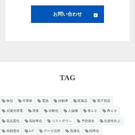
お問い合わせ
TAG
食品
半導体
電池
自動車
医薬品
電子部品
太陽光発電
溶接
自動化
人協働
省エネ
再エネ
高品質化
高効率化
コストダウン
予防保全
生産性向上
高精度化
IoT
データ活用
高速化
効率化