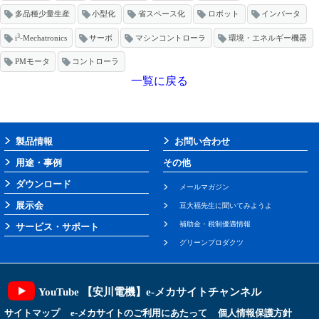
多品種少量生産
小型化
省スペース化
ロボット
インバータ
3
i
-Mechatronics
サーボ
マシンコントローラ
環境・エネルギー機器
PMモータ
コントローラ
一覧に戻る
製品情報
お問い合わせ
用途・事例
その他
ダウンロード
メールマガジン
展示会
豆大福先生に聞いてみようよ
補助金・税制優遇情報
サービス・サポート
グリーンプロダクツ
YouTube 【安川電機】e-メカサイトチャンネル
サイトマップ
e-メカサイトのご利用にあたって
個人情報保護方針