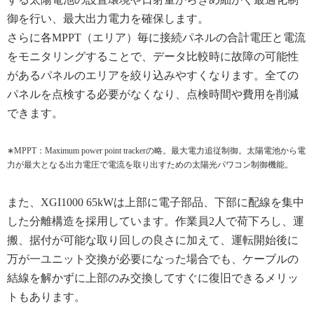
御を行い、最大出力電力を確保します。
さらに各MPPT（エリア）毎に接続パネルの合計電圧と電流
をモニタリングすることで、データ比較時に故障の可能性
があるパネルのエリアを絞り込みやすくなります。全ての
パネルを点検する必要がなくなり、点検時間や費用を削減
できます。
∗MPPT：Maximum power point trackerの略。最大電力追従制御。太陽電池から電
力が最大となる出力電圧で電流を取り出すための太陽光パワコン制御機能。
また、XGI1000 65kWは上部に電子部品、下部に配線を集中
した分離構造を採用しています。作業員2人で荷下ろし、運
搬、据付が可能な取り回しの良さに加えて、運転開始後に
万が一ユニット交換が必要になった場合でも、ケーブルの
結線を解かずに上部のみ交換してすぐに復旧できるメリッ
トもあります。