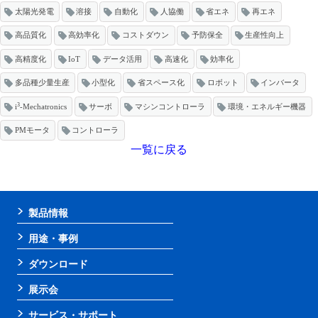
太陽光発電
溶接
自動化
人協働
省エネ
再エネ
高品質化
高効率化
コストダウン
予防保全
生産性向上
高精度化
IoT
データ活用
高速化
効率化
多品種少量生産
小型化
省スペース化
ロボット
インバータ
3
i
-Mechatronics
サーボ
マシンコントローラ
環境・エネルギー機器
PMモータ
コントローラ
一覧に戻る
製品情報
用途・事例
ダウンロード
展示会
サービス・サポート