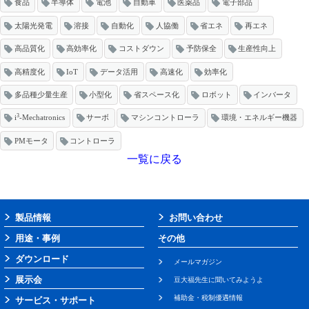
食品
半導体
電池
自動車
医薬品
電子部品
太陽光発電
溶接
自動化
人協働
省エネ
再エネ
高品質化
高効率化
コストダウン
予防保全
生産性向上
高精度化
IoT
データ活用
高速化
効率化
多品種少量生産
小型化
省スペース化
ロボット
インバータ
3
i
-Mechatronics
サーボ
マシンコントローラ
環境・エネルギー機器
PMモータ
コントローラ
一覧に戻る
製品情報
お問い合わせ
用途・事例
その他
ダウンロード
メールマガジン
展示会
豆大福先生に聞いてみようよ
補助金・税制優遇情報
サービス・サポート