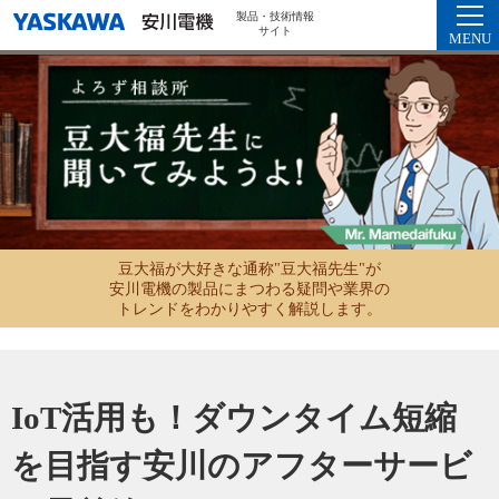
製品・技術情報
サイト
MENU
豆大福が大好きな通称"豆大福先生"が
安川電機の製品にまつわる疑問や業界の
トレンドをわかりやすく解説します。
IoT活用も！ダウンタイム短縮
を目指す
安川のアフターサービ