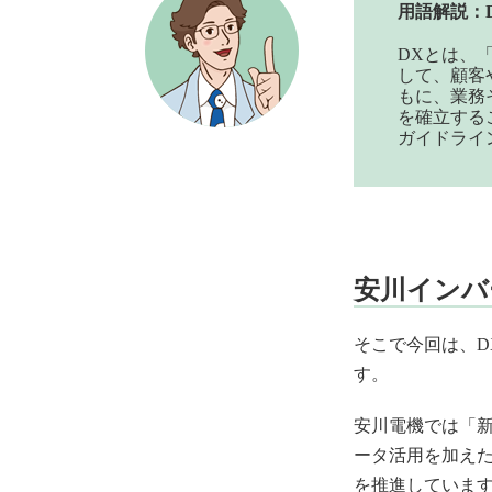
用語解説：
DXとは、
して、顧客
もに、業務
を確立する
ガイドライ
安川インバ
そこで今回は、D
す。
安川電機では「
ータ活用を加えたソ
を推進していま