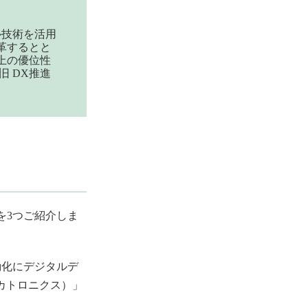
ル技術を活用
革するとと
上の優位性
 DX推進
を3つご紹介しま
動化にデジタルデ
 メカトロニクス）」