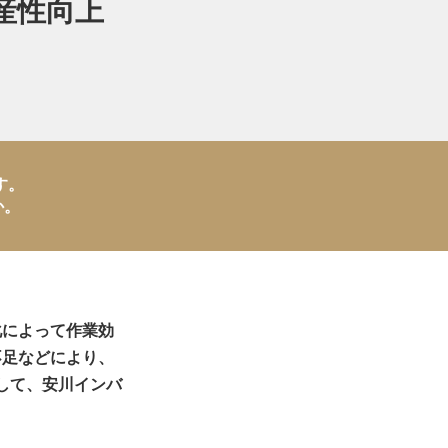
産性向上
す。
か。
化によって作業効
不足などにより、
して、安川インバ