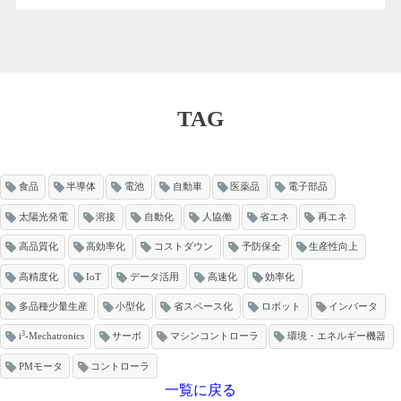
TAG
食品
半導体
電池
自動車
医薬品
電子部品
太陽光発電
溶接
自動化
人協働
省エネ
再エネ
高品質化
高効率化
コストダウン
予防保全
生産性向上
高精度化
IoT
データ活用
高速化
効率化
多品種少量生産
小型化
省スペース化
ロボット
インバータ
3
i
-Mechatronics
サーボ
マシンコントローラ
環境・エネルギー機器
PMモータ
コントローラ
一覧に戻る