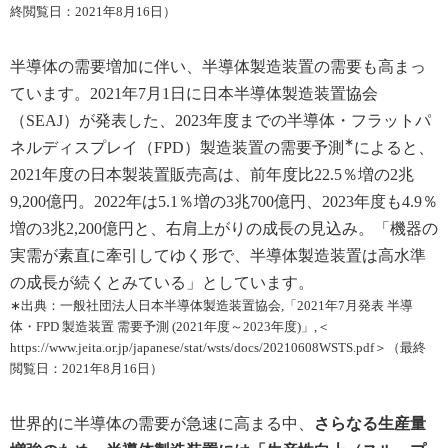
終閲覧日：2021年8月16日）
半導体の需要増加に伴い、半導体製造装置の需要も高まっ
ています。2021年7月1日に日本半導体製造装置協会
（SEAJ）が発表した、2023年度までの半導体・フラットパ
∗
ネルディスプレイ（FPD）製造装置の需要予測
によると、
2021年度の日本製装置販売高は、前年度比22.5％増の2兆
9,200億円。2022年は5.1％増の3兆700億円、2023年度も4.9％
増の3兆2,200億円と、右肩上がりの成長の見込み。「機器の
実需が素直に牽引してゆく形で、半導体製造装置は高水準
の成長が続くとみている」としています。
∗出典：一般社団法人日本半導体製造装置協会,「2021年7月発表 半導
体・FPD 製造装置 需要予測 (2021年度～2023年度)」,＜
https://www.jeita.or.jp/japanese/stat/wsts/docs/20210608WSTS.pdf＞（最終
閲覧日：2021年8月16日）
世界的に半導体の需要が急速に高まる中、
さらなる生産量