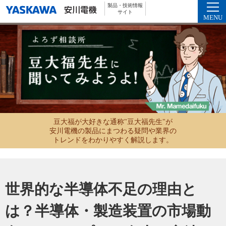
製品・技術情報
サイト
MENU
豆大福が大好きな通称"豆大福先生"が
安川電機の製品にまつわる疑問や業界の
トレンドをわかりやすく解説します。
世界的な半導体不足の理由と
は？
半導体・製造装置の市場動