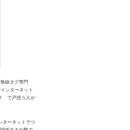
リスの無線タグ専門
がインターネット
？ で戸惑う人が
ンターネットでつ
に関係する分野で