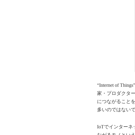
“Internet 
家・プロダクタ
につながることを
多いのではない
IoTでインター
ながるモノといえ