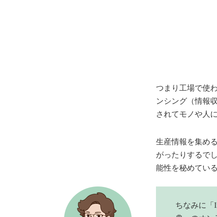
つまり工場で使
ンシング（情報
されてモノや人
生産情報を集め
がったりするで
能性を秘めてい
ちなみに「In