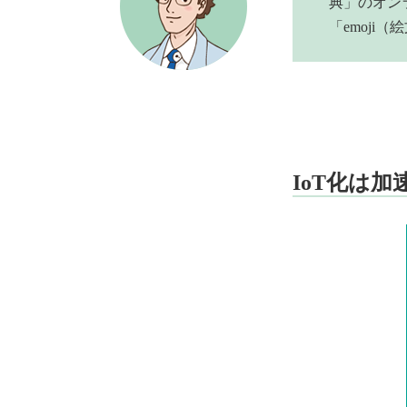
典」のオン
「emoj
IoT化は