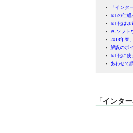
「インタ
IoTの仕
IoT化は
PCソフ
2018年
解説のポ
IoT化に
あわせて
「インター