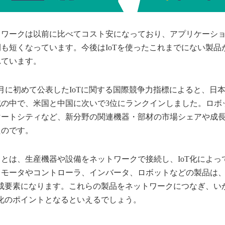
トワークは以前に比べてコスト安になっており、アプリケーシ
も短くなっています。今後はIoTを使ったこれまでにない製品
れています。
年3月に初めて公表したIoTに関する国際競争力指標によると、日
域の中で、米国と中国に次いで3位にランクインしました。ロボ
マートシティなど、新分野の関連機器・部材の市場シェアや成
たのです。
とは、生産機器や設備をネットワークで接続し、IoT化によっ
。モータやコントローラ、インバータ、ロボットなどの製品は
構成要素になります。これらの製品をネットワークにつなぎ、い
T化のポイントとなるといえるでしょう。