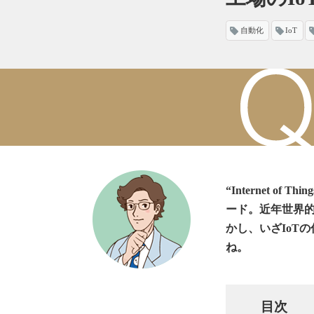
自動化
IoT
“Internet 
ード。近年世界
かし、いざIoT
ね。
目次