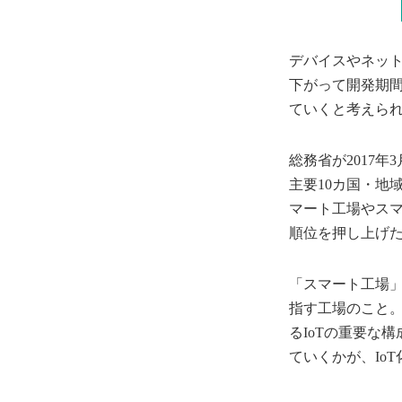
デバイスやネッ
下がって開発期間
ていくと考えら
総務省が2017
主要10カ国・地
マート工場やス
順位を押し上げ
「スマート工場」
指す工場のこと
るIoTの重要な
ていくかが、Io