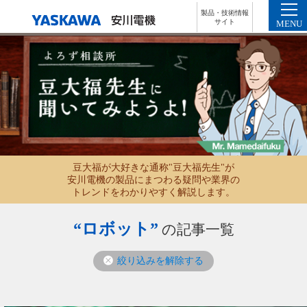
製品・技術情報
サイト
MENU
豆大福が大好きな通称"豆大福先生"が
安川電機の製品にまつわる疑問や業界の
トレンドをわかりやすく解説します。
“ロボット”
の記事一覧
絞り込みを解除する