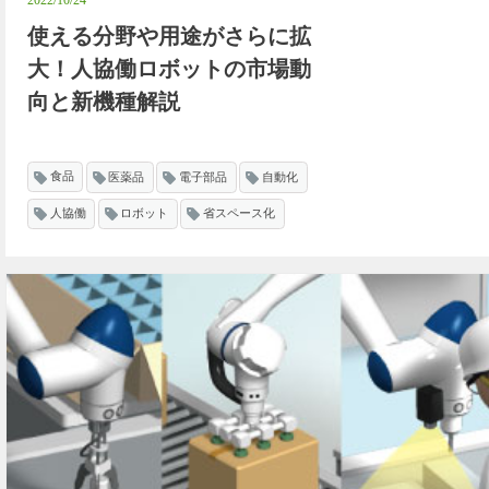
2022/10/24
使える分野や用途がさらに拡
大！人協働ロボットの市場動
向と新機種解説
食品
医薬品
電子部品
自動化
人協働
ロボット
省スペース化