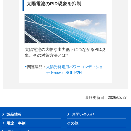
太陽電池のPID現象を抑制
太陽電池の大幅な出力低下につながるPID現
象。その対策方法とは?
関連製品：
太陽光発電用パワーコンディショ
ナ Enewell-SOL P2H
最終更新日：2026/02/27
製品情報
お問い合わせ
用途・事例
その他