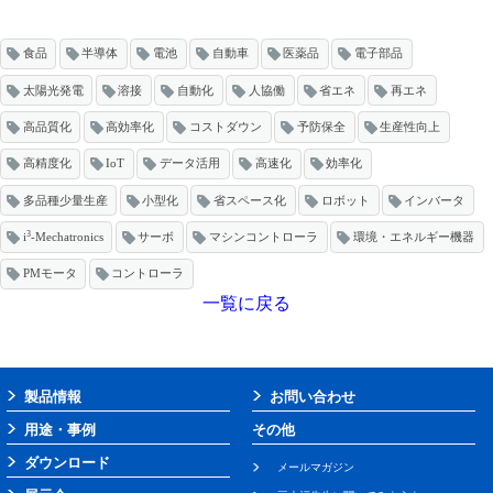
食品
半導体
電池
自動車
医薬品
電子部品
太陽光発電
溶接
自動化
人協働
省エネ
再エネ
高品質化
高効率化
コストダウン
予防保全
生産性向上
高精度化
IoT
データ活用
高速化
効率化
多品種少量生産
小型化
省スペース化
ロボット
インバータ
3
i
-Mechatronics
サーボ
マシンコントローラ
環境・エネルギー機器
PMモータ
コントローラ
一覧に戻る
製品情報
お問い合わせ
用途・事例
その他
ダウンロード
メールマガジン