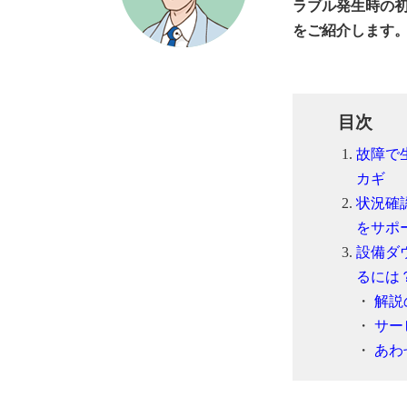
ラブル発生時の
をご紹介します
目次
故障で
カギ
状況確
をサポ
設備ダ
るには
・
解説
・
サー
・
あわ