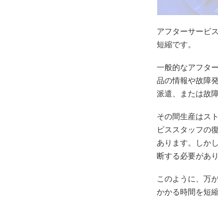
アフターサービ
短縮です。
一般的なアフタ
品の情報や故障
派遣、または故
その間生産はス
ビススタッフの
あります。しか
断する必要があ
このように、万
かかる時間を短