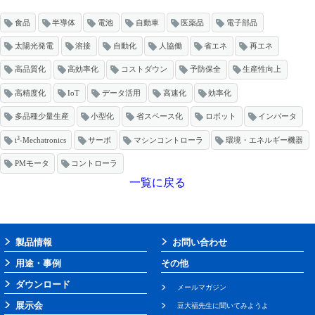
食品
半導体
電池
自動車
医薬品
電子部品
太陽光発電
溶接
自動化
人協働
省エネ
再エネ
高品質化
高効率化
コストダウン
予防保全
生産性向上
高精度化
IoT
データ活用
高速化
効率化
多品種少量生産
小型化
省スペース化
ロボット
インバータ
3
i
-Mechatronics
サーボ
マシンコントローラ
環境・エネルギー機器
PMモータ
コントローラ
一覧に戻る
製品情報
お問い合わせ
用途・事例
その他
ダウンロード
メールマガジン
展示会
豆大福先生に聞いてみようよ