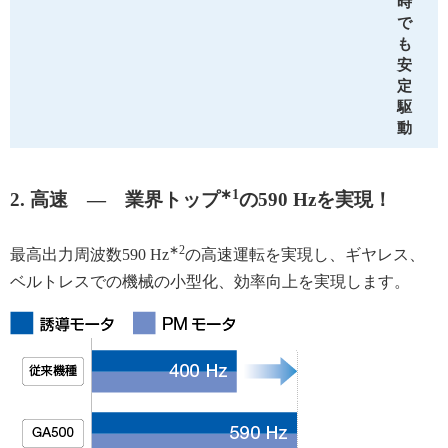
時
で
も
安
定
駆
動
∗1
2. 高速 ― 業界トップ
の590 Hzを実現！
∗2
最高出力周波数590 Hz
の高速運転を実現し、ギヤレス、
ベルトレスでの機械の小型化、効率向上を実現します。