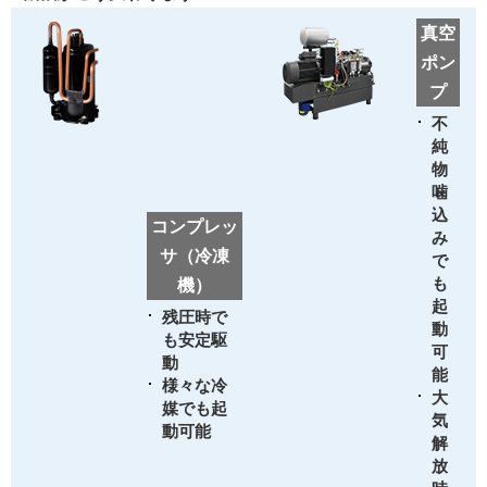
真空
ポン
プ
不
純
物
噛
込
コンプレッ
み
サ（冷凍
で
も
機）
起
残圧時で
動
も安定駆
可
動
能
様々な冷
大
媒でも起
気
動可能
解
放