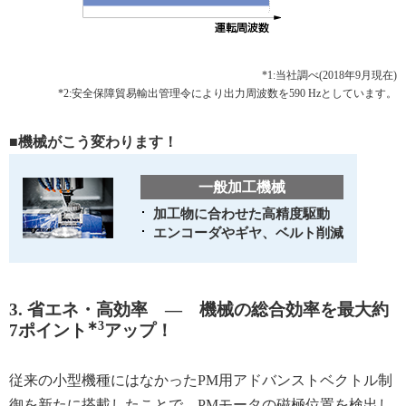
*1:当社調べ(2018年9月現在)
*2:安全保障貿易輸出管理令により出力周波数を590 Hzとしています。
■機械がこう変わります！
一般加工機械
加工物に合わせた高精度駆動
エンコーダやギヤ、ベルト削減
3. 省エネ・高効率 ― 機械の総合効率を最大約
∗3
7ポイント
アップ！
従来の小型機種にはなかったPM用アドバンストベクトル制
御を新たに搭載したことで、PMモータの磁極位置を検出し