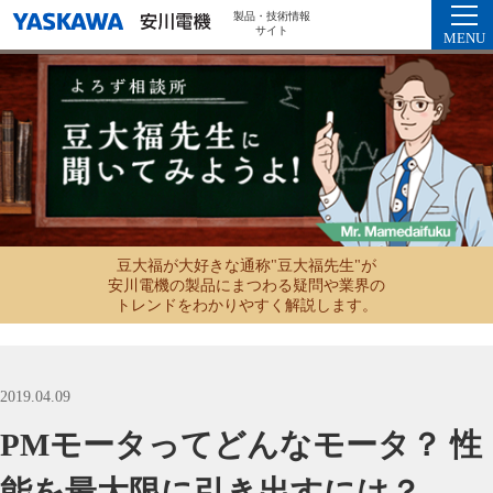
製品・技術情報
サイト
MENU
豆大福が大好きな通称"豆大福先生"が
安川電機の製品にまつわる疑問や業界の
トレンドをわかりやすく解説します。
2019.04.09
PMモータってどんなモータ？ 性
能を最大限に引き出すには？