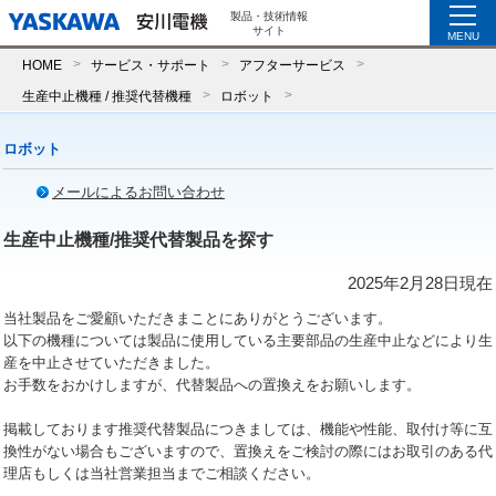
製品・技術情報
サイト
MENU
HOME
サービス・サポート
アフターサービス
生産中止機種 / 推奨代替機種
ロボット
ロボット
メールによるお問い合わせ
生産中止機種/推奨代替製品を探す
2025年2月28日現在
当社製品をご愛顧いただきまことにありがとうございます。
以下の機種については製品に使用している主要部品の生産中止などにより生
産を中止させていただきました。
お手数をおかけしますが、代替製品への置換えをお願いします。
掲載しております推奨代替製品につきましては、機能や性能、取付け等に互
換性がない場合もございますので、置換えをご検討の際にはお取引のある代
理店もしくは当社営業担当までご相談ください。