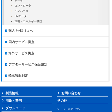
サーボ
MOTOMAN-
DX200
19.02.28
-
MA3120
コントローラ
インバータ
MOTOMAN-MS100
DX200
19.02.28
-
PMモータ
MOTOMAN-
環境・エネルギー機器
DX200
19.02.28
EPH130D
購入を検討したい
MOTOMAN-
DX200
19.02.28
EPH130RLD
国内サービス拠点
MOTOMAN-
DX200
19.02.28
EP4000D
海外サービス拠点
MOTOMAN-
DX200
19.02.28
EPH4000D
アフターサービス保証規定
MOTOPOS-T2000B
-
19.02.28
MOTOMAN-
輸出該非判定
DX200
19.02.28
MA1440
MOTOMAN-
DX200
19.02.28
MA2010
製品情報
お問い合わせ
MOTOMAN-VA1400
DX200
19.02.28
用途・事例
その他
II
ダウンロード
艤装なし
メールマガジン
MOTOMAN-MS80W