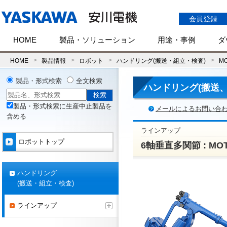
会員登録
HOME
製品・ソリューション
用途・事例
ダ
HOME
製品情報
ロボット
ハンドリング(搬送・組立・検査)
MO
製品・形式検索
全文検索
ハンドリング(搬送、
製品・形式検索に生産中止製品を
メールによるお問い合
含める
ラインアップ
ロボットトップ
6軸垂直多関節 : MOT
ハンドリング
(搬送・組立・検査)
ラインアップ