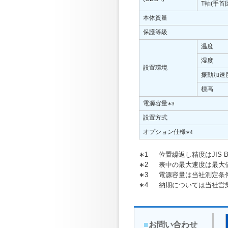
T軸(手首
本体質量
保護等級
温度
湿度
設置環境
振動加速
標高
電源容量
∗3
設置方式
オプション仕様
∗4
∗1
位置繰返し精度はJIS B
∗2
表中の最大速度は最大
∗3
電源容量は当社測定条
∗4
納期については当社営
■
お問い合わせ