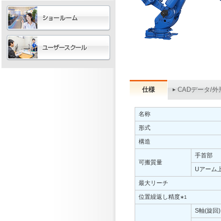
仕様
CADデータ/外
名称
形式
構造
手首部
可搬質量
Uアーム
最大リーチ
位置繰返し精度
∗1
S軸(旋回)