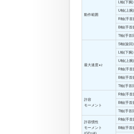
L軸(下腕)
U軸(上腕)
動作範囲
R軸(手首
B軸(手首
T軸(手首
S軸(旋回)
L軸(下腕)
U軸(上腕)
最大速度
∗2
R軸(手首
B軸(手首
T軸(手首
R軸(手首
許容
B軸(手首
モーメント
T軸(手首
R軸(手首
許容慣性
モーメント
B軸(手首
(GD
/4)
2