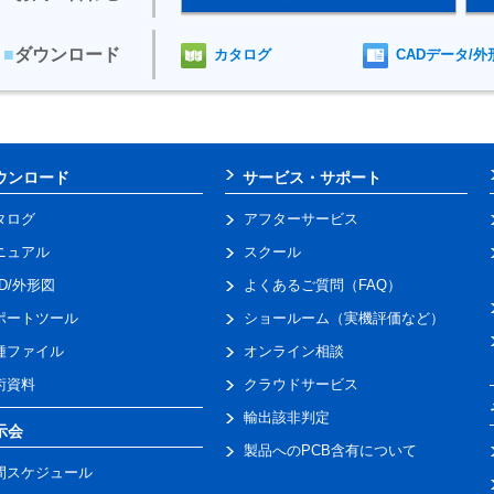
■
ダウンロード
カタログ
CADデータ/外
ウンロード
サービス・サポート
タログ
アフターサービス
ニュアル
スクール
AD/外形図
よくあるご質問（FAQ）
ポートツール
ショールーム（実機評価など）
種ファイル
オンライン相談
術資料
クラウドサービス
輸出該非判定
示会
製品へのPCB含有について
間スケジュール