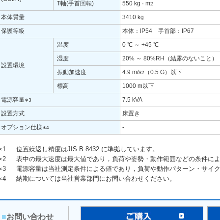
T軸(手首回転)
550 kg · m
2
本体質量
3410 kg
保護等級
本体：IP54 手首部：IP67
温度
0 ℃ ～ +45 ℃
湿度
20% ～ 80%RH（結露のないこと）
設置環境
振動加速度
4.9 m/s
（0.5 G）以下
2
標高
1000 m以下
電源容量
7.5 kVA
∗3
設置方式
床置き
オプション仕様
-
∗4
∗1
位置繰返し精度はJIS B 8432 に準拠しています。
∗2
表中の最大速度は最大値であり，負荷や姿勢・動作範囲などの条件に
∗3
電源容量は当社測定条件による値であり，負荷や動作パターン・サイ
∗4
納期については当社営業部門にお問い合わせください。
■
お問い合わせ