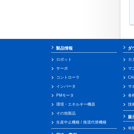
製品情報
ダ
ロボット
カ
サーボ
マ
コントローラ
C
インバータ
サ
PMモータ
各
環境・エネルギー機器
技
その他製品
展
生産中止機種 / 推奨代替機種
年