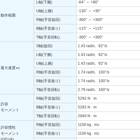
L軸(下腕)
-64° ～ +90°
U軸(上腕)
-130° ～ +30°
動作範囲
R軸(手首旋回)
-360° ～ +360°
B軸(手首振り)
-115° ～ +115°
T軸(手首回転)
-360° ～ +360°
S軸(旋回)
1.43 rad/s、82°/s
L軸(下腕)
1.43 rad/s、82°/s
U軸(上腕)
1.43 rad/s、82°/s
最大速度
∗2
R軸(手首旋回)
1.74 rad/s、100°/s
B軸(手首振り)
1.74 rad/s、100°/s
T軸(手首回転)
2.79 rad/s、160°/s
R軸(手首旋回)
5292 N · m
許容
B軸(手首振り)
5292 N · m
モーメント
T軸(手首回転)
2940 N · m
R軸(手首旋回)
1100 kg · m
2
許容慣性
モーメント
B軸(手首振り)
1100 kg · m
2
(GD
/4)
2