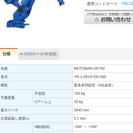
適用コントローラ :
YRC10
仕様
CADデータ/外形図
名称
MOTOMAN-GP700
形式
YR-1-06VX700-A00
構造
垂直多関節型（6自由度）
手首部
700 kg
可搬質量
Uアーム上
30 kg
最大リーチ
2845 mm
位置繰返し精度
0.1 mm
∗1
S軸(旋回)
-180° ～ +180°