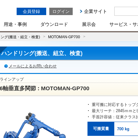
企業サイト
会員登録
ログイン
用途・事例
ダウンロード
展示会
サービス・サ
ング(搬送・組立・検査)
MOTOMAN-GP700
ハンドリング(搬送、組立、検査)
メールによるお問い合わせ
ラインアップ
6軸垂直多関節 : MOTOMAN-GP700
重可搬に対応するトップ
最大リーチ：2845ｍｍ
手首許容値：従来クラス比
可搬質量
700 kg