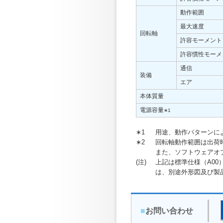
動作範囲
最大速度
回転軸
許容モーメント
許容慣性モーメ
通信
装備
エア
本体質量
電源容量
∗1
∗1
用途、動作パターンに
∗2
回転軸動作範囲は出荷
また、ソフトウェアオ
(注)
上記は標準仕様（A0
は、別途外形図及び製
■
お問い合わせ