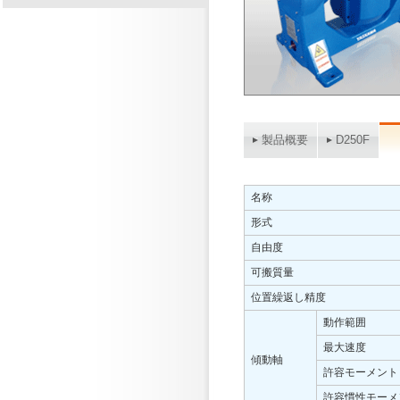
製品概要
D250F
名称
形式
自由度
可搬質量
位置繰返し精度
動作範囲
最大速度
傾動軸
許容モーメント
許容慣性モーメ