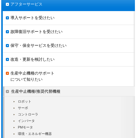
Σシリーズ
SGDC-□□DSA
2008.11.20
ラストオーダ
アフターサービス
受付終了
SGDE-□□AS
導入サポートを受けたい
SGDE-□□VS
SGDE-□□BS
故障復旧サポートを受けたい
2008.9.20
SGDE-□□WS
Σシリーズ
2008.11.20
ラストオーダ
SGDE-□□AP
受付終了
保守・保全サービスを受けたい
SGDE-□□VP
SGDE-□□BP
SGDE-□□WP
改造・更新を検討したい
SGDL-□□AS
2008.9.20
SGDL-□□BS
生産中止機種のサポート
Σシリーズ
2008.11.20
ラストオーダ
SGDL-□□AP
について知りたい
受付終了
SGDL-□□BP
生産中止機種/推奨代替機種
DR2-□□AC
DR2-□□BC
ロボット
DR2-□□ACP
サーボ
DR2-□□BCP
コントローラ
DR2-□□AC-F
Σシリーズ
2006.12.20
2008.6.20
インバータ
DR2-□□BC-F
PMモータ
DR2-□□ACP-F
DR2-□□BCP-F
環境・エネルギー機器