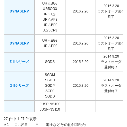
UR△BG3
2016.3.20
UR5CG3
DYNASERV
2016.9.20
ラストオーダ受付
UR5H△3
終了
UR△AP3
UR△BP3
U△5CP3
2016.3.20
UR△EG3
DYNASERV
2016.9.20
ラストオーダ受付
UR△EP3
終了
2014.9.20
Σ-IIIシリーズ
SGDS
2015.3.20
ラストオーダ
受付終了
SGDM
SGDH
2014.9.20
Σ-IIシリーズ
SGDP
2015.3.20
ラストオーダ
SGDJ
受付終了
SGDD
JUSP-NS100
JUSP-NS110
JUSP-NS115
27 件中 1-27 件表示
JUSP-NS300
∗1
□ : 容量 △··· : 電圧などその他付加記号
JUSP-NS310