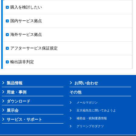
DR2-□□AD
購入を検討したい
DR2-□□BD
CACR-HR□□BAB
国内サービス拠点
CACR-HR□□BB
CACR-HR□□BBC
CACR-HR□□SB
海外サービス拠点
HRシリーズ
2004.9.20
2007.7.20
CACR-HR□□SBC
CACR-HR□□CB
アフターサービス保証規定
CACR-HR□□AAB
CACR-HR□□AB
輸出該非判定
大容量サーボ
CIMR-SVJ□□
2002.9.21
2007.9.20
(VS-866)
CACR-HR□□UB
CACR-HR
2001.6.20
2006.6.20
製品情報
お問い合わせ
CACR-HR□□VBC
CACR-SR□□BB
用途・事例
その他
CACR-SR□□BC
ダウンロード
メールマガジン
CACR-SR□□BD
CACR-SR□□BE
展示会
豆大福先生に聞いてみようよ
CACR-SR□□BY
補助金・税制優遇情報
サービス・サポート
CACR-SR□□BZ
CACR-SR
2000.9.21
2002.8.6
CACR-SR□□SB
グリーンプロダクツ
CACR-SR□□SZ