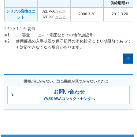
SGD-□□BN
供給期限
∗2
SGD-□□WN
シリアル変換ユニ
JZDP-A△△△
2006.3.20
2011.3.20
SGDA-□□AS
ット
JZDP-C△△△
SGDA-□□VS
SGDA-□□BS
1 件中 1-1 件表示
SGDA-□□WS
∗1
□ : 容量 △··· : 電圧などその他付加記号
SGDA-□□BSM
2008.9.20
∗2
使用部品の入手状況や保守部品の消化状況により期限前であって
Σシリーズ
SGDA-□□CS
2008.11.20
ラストオーダ
も対応できなくなる場合があります。
SGDA-□□AP
受付終了
SGDA-□□VP
SGDA-□□BP
SGDA-□□WP
SGDA-□□BPM
機種がわからない、該当機種が見つからないときは･･･
SGDB-□□AD
SGDB-□□VD
2008.9.20
お問い合わせ
Σシリーズ
SGDB-□□DD
2008.11.20
ラストオーダ
YASKAWAコンタクトセンタへ
SGDB-□□AN
受付終了
SGDB-□□AM
大容量
2008.9.20
SGDB-□□AD
Σシリーズ
2008.11.20
ラストオーダ
SGDB-□□DD
(22kW以上)
受付終了
2008.9.20