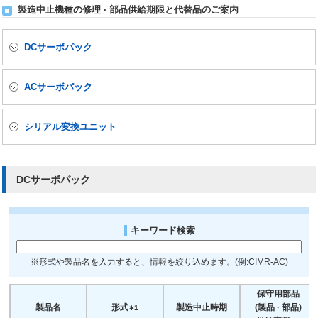
製造中止機種の修理 · 部品供給期限と代替品のご案内
DCサーボパック
ACサーボパック
シリアル変換ユニット
DCサーボパック
キーワード検索
※形式や製品名を入力すると、情報を絞り込めます。(例:CIMR-AC)
保守用部品
製品名
形式
製造中止時期
(製品 · 部品)
∗1