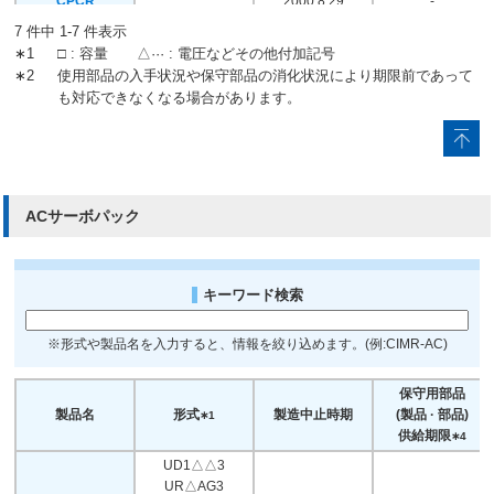
CPCR
2000.8.29
-
～CPCR-
7 件中 1-7 件表示
MR07CΔ ···
∗1
□ : 容量 △··· : 電圧などその他付加記号
∗2
使用部品の入手状況や保守部品の消化状況により期限前であって
も対応できなくなる場合があります。
ACサーボパック
キーワード検索
※形式や製品名を入力すると、情報を絞り込めます。(例:CIMR-AC)
保守用部品
製品名
形式
製造中止時期
(製品 · 部品)
∗1
供給期限
∗4
UD1△△3
UR△AG3