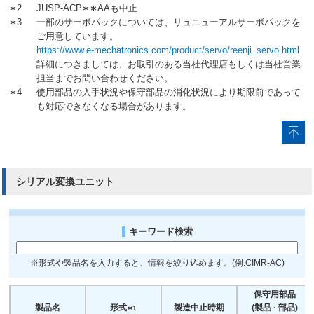
2014.9.20
∗2
JUSP-ACP∗∗AAも中止
JUSP-NS500
Σ-IIシリーズ
2015.3.20
ラストオーダ
∗3
一部のサーボパックについては、リュニューアルサーボパックを
JUSP-NS600
受付終了
ご用意しています。
JUSP-NJ001
https://www.e-mechatronics.com/product/servo/reenji_servo.html
JUSP-HS001
JUSP-FC100
詳細につきましては、お取引のある当社代理店もしくは当社営業
JUSP-LD001
担当までお問い合わせください。
JUSP-COV03
∗4
使用部品の入手状況や保守部品の消化状況により期限前であって
も対応できなくなる場合があります。
2014.9.20
JUNMA
SJDE
2015.3.20
ラストオーダ
シリーズ
受付終了
SGDF-A1C△
SGDF-A2C△
2013.3.20
シリアル変換ユニット
SGDF-A3C△
Σ-miniシリーズ
2013.5.20
ラストオーダ
SGDF-B3C△
受付終了
SGDF-B5C△
SGDF-B9C△
キーワード検索
SGD-□□AH
SGD-□□VH
※形式や製品名を入力すると、情報を絞り込めます。(例:CIMR-AC)
SGD-□□BH
2008.9.20
SGD-□□WH
Σシリーズ
2008.11.20
ラストオーダ
SGD-□□AN
保守用部品
受付終了
SGD-□□VN
製品名
形式
製造中止時期
(製品 · 部品)
∗1