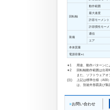
動作範囲
最大速度
回転軸
許容モーメント
許容慣性モーメ
通信
装備
エア
本体質量
電源容量
∗1
∗1
用途、動作パターンに
∗2
回転軸動作範囲は出荷
また、ソフトウェアオ
(注)
上記は標準仕様（A0
は、別途外形図及び製
■
お問い合わせ