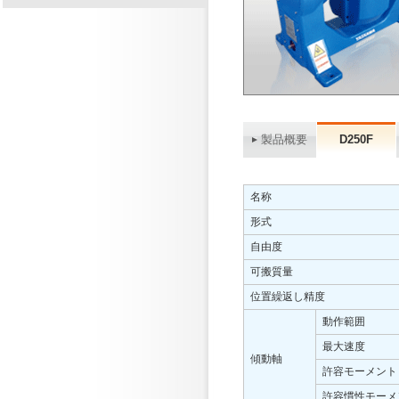
製品概要
D250F
名称
形式
自由度
可搬質量
位置繰返し精度
動作範囲
最大速度
傾動軸
許容モーメント
許容慣性モーメ