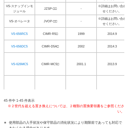
VS-スナップインモ
※詳細はお問い合わ
JZSP-□□
-
ジュール
せください。
※詳細はお問い合わ
VS-オペレータ
JVOP-□□
-
せください。
VS-656RC5
CIMR-R5□
1999
2014.9
VS-656DC5
CIMR-D5A□
2002
2014.3
VS-626MC5
CIMR-MC5□
2001.1
2013.9
VS-646HF5
CIMR-HF5A□
2007.6
2013.3
45 件中 1-45 件表示
※２世代を超える置き換えについては、２種類の置換要領書をご参照くださ
い。
大容量スリム形
CIMR-G5□
1998.9
2012.9
VS-616G5
∗
使用部品の入手状況や保守部品の消化状況により期限前であっても対応で
きなくなる場合があります。