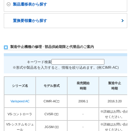
製品遷移表から探す
置換要領書から探す
製造中止機種の修理 · 部品供給期限と代替品のご案内
キーワード検索
※形式や製品名を入力すると、情報を絞り込めます。(例:CIMR-AC)
発売開始
製造中止
シリーズ名
モデル形式
時期
時期
Varispeed AC
CIMR-AC□
2006.1
2016.3.20
※詳細はお問い合わ
VS-コントローラ
CVSR-□□
-
せください。
VS-システムモジュ
※詳細はお問い合わ
JGSM-□□
-
ール
せください。