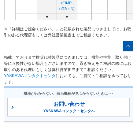
VS mini C
2005.9
(CIMR-
CIMR-XC□
1994.11
(∗：単相100V)
2013.9
∗
□G2□LN)
▼
▼
V
※「詳細はご照会ください。」と記載された製品につきましては、お取
676
IGBT使用
引のある代理店もしくは弊社営業担当までご相談ください。
IGBT使用
(CI
VS-616G5
CIMR-G5□
1995.7
2005.12
低騒音
VS616G3
VG
VS-616H3
(CIMR-
V
(CIMR-
G3□)
676
掲載しております推奨代替製品につきましては、機能や性能、取り付け
H3□)
(CI
VS-626VM3C
CIMR-VMC□
1993
2004.9
等に互換性がない場合もございますので、置き換えをご検討の際にはお
VH
取引のある代理店もしくは弊社営業担当までご相談ください。
1990
▼
▼
YASKAWAコンタクトセンタ
においても、ご質問・ご相談を承っており
～
ます。
▼
▼
1994
VS-626VM3
CIMR-VM□
1992
2004.9
電源回
機種がわからない、該当機種が見つからないときは･･･
生
機能付
お問い合わせ
VS-606PB3
CIMR-PB□
1991.9
2004.9
▼
▼
VS-
YASKAWAコンタクトセンタへ
616R3
VS-676VG3
CIMR-VG□
1990.10
2004.9
(CIMR-
VS-676VH3
CIMR-VH
1990.10
2004.6
R3□)
▼
▼
▼
Juspoint III
CIMR-□JP3-□
1995
2004.10