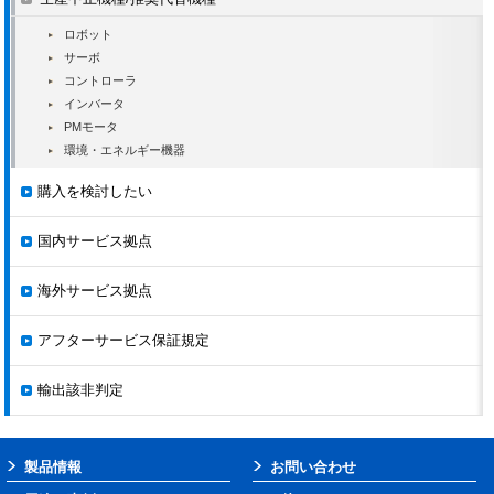
VS-616H3
CIMR-H3□
1990.11
1998.3
▼
▼
▼
▼
ロボット
▼
▼
▼
▼
サーボ
VS-616G3
CIMR-G3□
1990.3
1997.9
コントローラ
▼
▼
▼
▼
インバータ
マトリク
CIMR-□AS2-□,
PMモータ
Juspeed-F S
1988
1995.9
2
ス
CIMR-□CS2-□
環境・エネルギー機器
コンバー
VS-676
CIMR-□W□
1986.6
1995.6
タ
購入を検討したい
VS-616H II
CIMR-□B,□D
1985.9
1995.6
Varispeed
▼
▼
▼
▼
AC
VS-616G II LN
CIMR-□G2□LN
1988.5
1992.9
国内サービス拠点
(CIMR-
VS-616G II
CIMR-□G2□
1987.5
1992.9
AC□)
一部専用機
海外サービス拠点
2005
種は除く
～
高周波
アフターサービス保証規定
2009
PAM制
御
輸出該非判定
▼
▼
▼
▼
VS-
▼
646HF5
(CIMR-
HF5A□)
製品情報
お問い合わせ
A1000