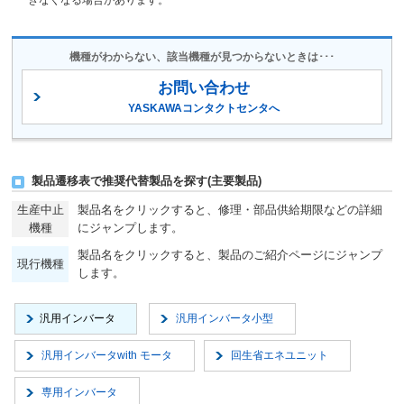
Varispeed L7
CIMR-L7□
2003.11
2012.3
機種がわからない、該当機種が見つからないときは･･･
VS-626M5/
CIMR-M5A□,
1997.9
2011.12
VS-656MR5
CIMR-MR5A□
お問い合わせ
YASKAWAコンタクトセンタへ
CIMR-L5A□,
VS-676GL5
CIMR-L5P□,
2010.9
(∗：CIMR-L5S□,
CIMR-L5R□,
1997.10
2013.11
∗
L5H□)
CIMR-L5S□
,
∗
製品遷移表で推奨代替製品を探す(主要製品)
CIMR-L5H□
∗
⽣産中⽌
製品名をクリックすると、修理・部品供給期限などの詳細
CC-Link
機種
にジャンプします。
通信対応形
CIMR-V7□
2003.5
2010.9
製品名をクリックすると、製品のご紹介ページにジャンプ
Varispeed V7
現⾏機種
します。
DeviceNet
汎用インバータ
汎用インバータ
小型
通信対応形
CIMR-V7□
2002.7
2010.9
Varispeed V7
汎用インバータ
with モータ
回生省エネユニット
2010.3
専用インバータ
Varispeed F7S
CIMR-F7S□
2003.10
(安全増防爆対応 :