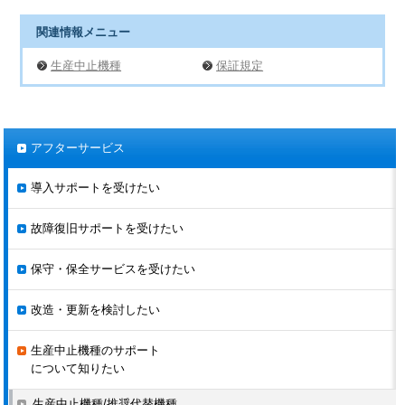
ファン・
ニュー
ニュー
関連情報メニュー
ポンプ専用
ロ・
ロ・
Juspeed-F X3000
CIMR-□AX3-□
1995
2004.10
VS-
ベクトル
ベクトル
▼
生産中止機種
保証規定
CIMR-□AS3-□(アナ
616PC5/P5
VS-616G5
VS-616G5
ログ),
(CIMR-
(CIMR-
(CIMR-
1995
Juspeed-F S300
1993
2004.10
CIMR-□CS3-□(デジ
P5□)
G5□)
G5□)
～
タル)
1999
▼
▼
▼
▼
CIMR-□AP3-□(アナ
アフターサービス
▼
▼
▼
▼
ログ),
Juspeed-F P300
1993
2004.10
CIMR-□CP3-□(デジ
▼
▼
▼
▼
タル)
導入サポートを受けたい
▼
▼
▼
▼
3レベル制
3レベル制
3レ
故障復旧サポートを受けたい
VS-616PC5/P5
CIMR-P5□
1995.7
2003.9
御
御
電流ベクト
Varispeed
Varispeed
Vari
ル制御
保守・保全サービスを受けたい
G7
G7
G
Varispeed
VS-866
▼
(CIMR-
(CIMR-
(CI
F7
(コンバータ
CIMR-SVJ-□
1988.10
2002.9
G7□)
G7□)
G7
改造・更新を検討したい
(CIMR-
ユニットを含む)
2000
3レベル制
3レベル制
3レ
F7□)
～
御は400V
御は400V級
御は4
VS-606PC3
生産中止機種のサポート
2004
級のみ
のみ
級
(NEMA4タイプを除
CIMR-PC□
1992.9
2000.3
について知りたい
く)
▼
▼
▼
▼
生産中止機種/推奨代替機種
▼
▼
▼
▼