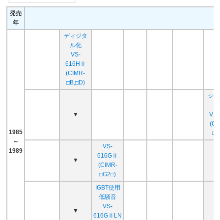
2012.9)
発売
2010.3
年
Varispeed F7
CIMR-F7□
2000.6
(安全増防爆対応 :
ディジタ
2013.3)
ル化
VS-686SS5
CIMR-SS□
1997.4
2010.3
VS-
616HⅡ
VS mini V7
CIMR-V7□
1998.6
2010.3
(CIMR-
□B,□D)
VS mini J7
CIMR-J7□
1998.10
2010.3
シス
VS-606PC3
▼
VS-
CIMR-PC□
1993.8
2010.3
(NEMA4タイプ)
(CI
1985
□W
VS-656DC3
2008.3
CIMR-DCA□
1992
～
(∗：400V 300kW)
2012.7
VS-
∗
1989
616GⅡ
▼
Varispeed V7 pico
CIMR-V7LA□
2007.7
2008.3
(CIMR-
□G2□)
VS-616R3
CIMR-R3□
1993.1
2005.9
IGBT使用
低騒音
VS-
▼
616GⅡLN