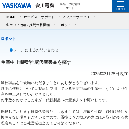
製品・技術情報
サイト
MENU
HOME
サービス・サポート
アフターサービス
生産中止機種 / 推奨代替機種
ロボット
ロボット
メールによるお問い合わせ
生産中止機種/推奨代替製品を探す
2025年2月28日現在
当社製品をご愛顧いただきまことにありがとうございます。
以下の機種については製品に使用している主要部品の生産中止などにより生
産を中止させていただきました。
お手数をおかけしますが、代替製品への置換えをお願いします。
掲載しております推奨代替製品につきましては、機能や性能、取付け等に互
換性がない場合もございますので、置換えをご検討の際にはお取引のある代
理店もしくは当社営業担当までご相談ください。