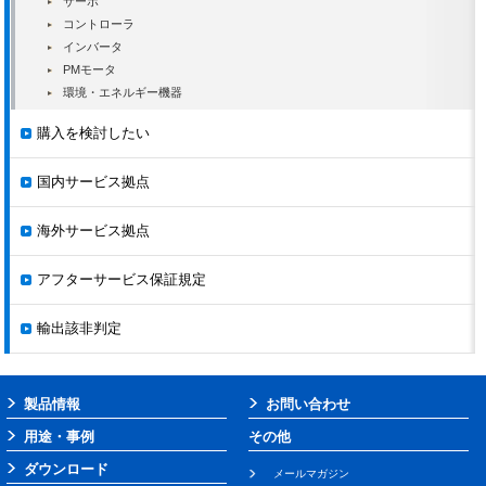
サーボ
MOTOMAN-
DX200
19.02.28
-
MA3120
コントローラ
インバータ
MOTOMAN-MS100
DX200
19.02.28
-
PMモータ
MOTOMAN-
環境・エネルギー機器
DX200
19.02.28
EPH130D
購入を検討したい
MOTOMAN-
DX200
19.02.28
EPH130RLD
国内サービス拠点
MOTOMAN-
DX200
19.02.28
EP4000D
海外サービス拠点
MOTOMAN-
DX200
19.02.28
EPH4000D
アフターサービス保証規定
MOTOPOS-T2000B
-
19.02.28
MOTOMAN-
輸出該非判定
DX200
19.02.28
MA1440
MOTOMAN-
DX200
19.02.28
MA2010
製品情報
お問い合わせ
MOTOMAN-VA1400
DX200
19.02.28
用途・事例
その他
II
ダウンロード
艤装なし
メールマガジン
MOTOMAN-MS80W