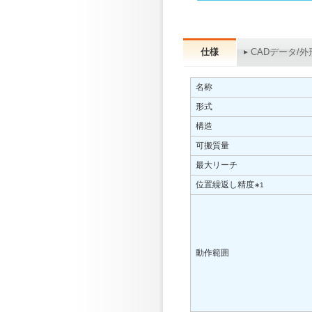
仕様
CADデータ/外
名称
形式
構造
可搬質量
最大リーチ
位置繰返し精度
∗1
動作範囲