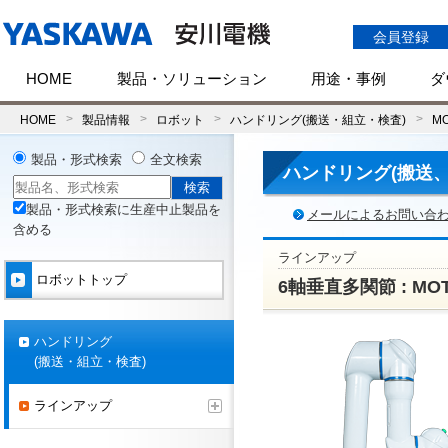
会員登録
HOME
製品・ソリューション
用途・事例
ダ
HOME
製品情報
ロボット
ハンドリング(搬送・組立・検査)
M
製品・形式検索
全文検索
ハンドリング(搬送、
製品・形式検索に生産中止製品を
メールによるお問い合
含める
ラインアップ
ロボットトップ
6軸垂直多関節 : MO
ハンドリング
(搬送・組立・検査)
ラインアップ