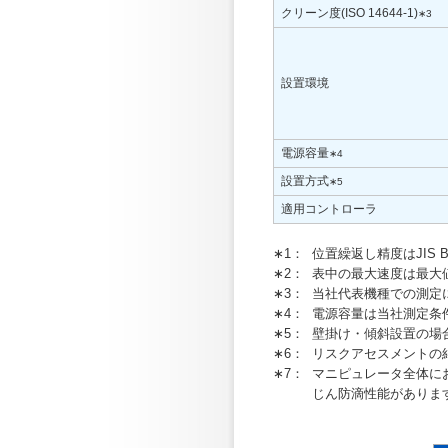
クリーン度(ISO 14644-1)
∗3
設置環境
電源容量
∗4
設置方式
∗5
適用コントローラ
∗1：
位置繰返し精度はJIS 
∗2：
表中の最大速度は最大
∗3：
当社代表機種での測定
∗4：
電源容量は当社測定条
∗5：
壁掛け・傾斜設置の場
∗6：
リスクアセスメントの
∗7：
マニピュレータ全体にお
じん防滴性能がありま