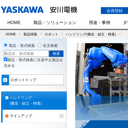
会員登録
HOME
製品・ソリューション
用途・事例
ダ
HOME
製品情報
ロボット
ハンドリング(搬送・組立・検査)
製品・形式検索
全文検索
製品・形式検索に生産中止製品を
含める
ロボットトップ
ハンドリング
(搬送・組立・検査)
ラインアップ