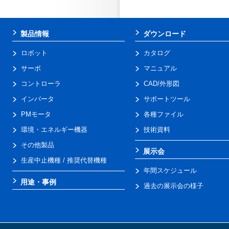
MOTOMAN-SDA10D/10F
MOTOMAN-GP35H
製品情報
ダウンロード
ロボット
カタログ
サーボ
マニュアル
MOTOMAN-SDA20D/20F
コントローラ
CAD/外形図
MOTOMAN-GP35L
インバータ
サポートツール
PMモータ
各種ファイル
環境・エネルギー機器
技術資料
MOTOMAN-GP50
その他製品
展示会
生産中止機種 / 推奨代替機種
年間スケジュール
用途・事例
過去の展示会の様子
MOTOMAN-GP70L