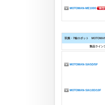
MOTOMAN-ME1000
MOTOMAN-GP7
双腕・7軸ロボット MOTOMAN-
MOTOMAN-GP8
製品ライン
MOTOMAN-SIA5D/5F
MOTOMAN-GP8L
MOTOMAN-SIA10D/10F
MOTOMAN-GP10