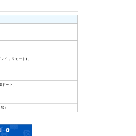
プレイ，リモート)，
80ドット）
追加）