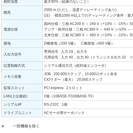
相対湿度
最大90%（結露のないこと）
2000 m (ただし，温度ディレーティングあり)
標高
(注)
標高1000 m以上でのディレーティング条件：最
国内仕様：三相 AC200 V ～ 240 V（+10% ～ -15%）5
電源仕様
アジア・欧州仕様：三相 AC380 V ～ 440 V（+10% ～
北米仕様：三相 AC380 V ～ 480 V（+10% ～ -15%
接地
D種接地（200 V級） C種接地（400 V級）
専用信号 : 入力 19，出力 6
入出力信号
汎用信号 : 入力 40，出力 40（トランジスタ出力 32 
位置制御方式
シリアル通信方式（絶対値エンコーダ）
JOB : 200,000ステップ，10,000ロボット命令
メモリ容量
CIOラダー（最大）: 20,000ステップ
拡張スロット
PCI express : 2スロット
LAN(上位接続)
2個（10BASE-T/100BASE-TX）
シリアルI/F
RS-232C : 1個
ドライブユニット
ACサーボ用サーボパック
∗
一部機種を除く