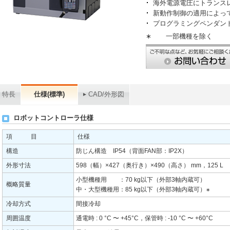
海外電源電圧にトランス
新動作制御の適用によっ
プログラミングペンダン
∗
一部機種を除く
特長
仕様(標準)
CAD/外形図
ロボットコントローラ仕様
項 目
仕様
構造
防じん構造 IP54（背面FAN部：IP2X）
外形寸法
598（幅）×427（奥行き）×490（高さ） mm，125 L
小型機種用 ：70 kg以下（外部3軸内蔵可）
概略質量
中・大型機種用：85 kg以下（外部3軸内蔵可）
∗
冷却方式
間接冷却
周囲温度
通電時 : 0 °C 〜 +45°C，保管時 : -10 °C 〜 +60°C