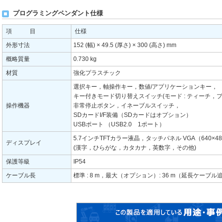
プログラミングペンダント仕様
項 目
仕様
外形寸法
152 (幅) × 49.5 (厚さ) × 300 (高さ) mm
概略質量
0.730 kg
材質
強化プラスチック
選択キー，軸操作キー，数値/アプリケーションキー，
キー付きモード切り替えスイッチ(モード : ティーチ，
操作機器
非常停止ボタン，イネーブルスイッチ，
SDカードI/F装備（SDカードはオプション）
USBポート （USB2.0 1ポート）
5.7インチTFTカラー液晶，タッチパネル VGA（640×4
ディスプレイ
(漢字，ひらがな，カタカナ，英数字，その他)
保護等級
IP54
ケーブル長
標準 : 8 m，最大（オプション）: 36 m（延長ケーブル