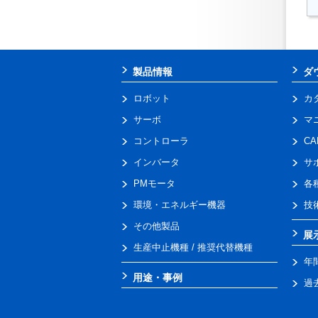
製品情報
ダ
ロボット
カ
サーボ
マ
コントローラ
C
インバータ
サ
PMモータ
各
環境・エネルギー機器
技
その他製品
展
生産中止機種 / 推奨代替機種
年
用途・事例
過