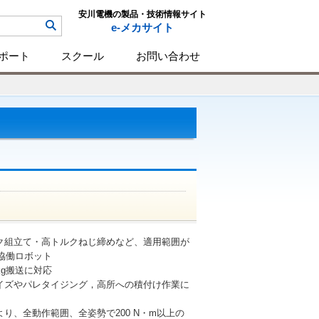
安川電機の製品・技術情報サイト
e-メカサイト
ポート
スクール
お問い合わせ
ク組立て・高トルクねじ締めなど、適用範囲が
人協働ロボット
kg搬送に対応
イズやパレタイジング，高所への積付け作業に
り、全動作範囲、全姿勢で200 N・m以上の