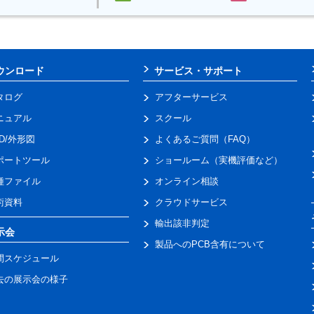
ウンロード
サービス・サポート
タログ
アフターサービス
ニュアル
スクール
AD/外形図
よくあるご質問（FAQ）
ポートツール
ショールーム（実機評価など）
種ファイル
オンライン相談
術資料
クラウドサービス
輸出該非判定
示会
製品へのPCB含有について
間スケジュール
去の展示会の様子