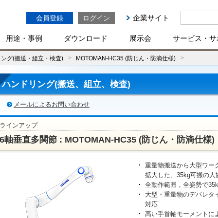
企業サイト
会員登録
ログイン
用途・事例
ダウンロード
展示会
サービス・サ
ング(搬送・組立・検査)
MOTOMAN-HC35 (防じん・防滴仕様)
ハンドリング(搬送、組立、検査)
メールによるお問い合わせ
ラインアップ
6軸垂直多関節 : MOTOMAN-HC35 (防じん・防滴仕様)
重量物搬送から大型ワー
拡大した、35kg可搬の
全動作範囲，全姿勢で35
大型・重量物のデパレタ
対応
高い手首軸モーメントによ