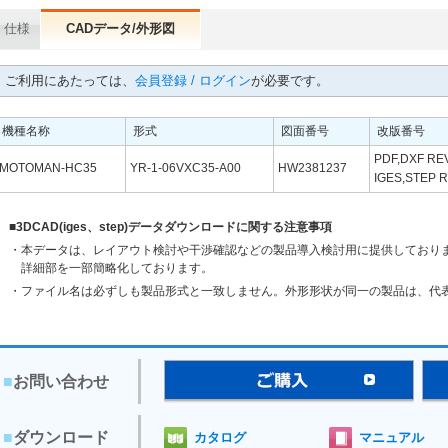
仕様
CADデータ/外形図
ご利用にあたっては、
会員登録 / ログイン
が必要です。
機種名称
形式
図面番号
改版番号
PDF,DXF REV
MOTOMAN-HC35
YR-1-06VXC35-A00
HW2381237
IGES,STEP R
■3DCAD(iges、step)データダウンロードに関する注意事項
・本データは、レイアウト検討や干渉確認などの製品導入検討用に提供しており
詳細部を一部簡略化しております。
・ファイル名は必ずしも製品形式と一致しません。外形形状が同一の製品は、代
■
お問い合わせ
■
ダウンロード
カタログ
マニュアル