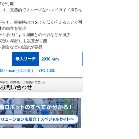
業が可能
より、直感的でスムーズなハンドガイド操作を
がらも、衝突時の力をより低く抑えることが可
性の両立を実現
ーム形状により周囲との干渉などが減少
トで狭い場所にも設置が可能
ト架台などの設計が容易
最大リーチ
2030 mm
000micro(HC35用)
、
YRC1000