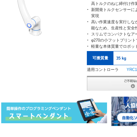
高トルクのねじ締付け作
新開発トルクセンサーに
実現
高い作業速度を実行しな
能なため、生産性と安全
スリムでコンパクトなア
φ270の小フットプリン
軽量な本体質量でロボッ
可搬質量
35 kg
適用コントローラ
YRC1