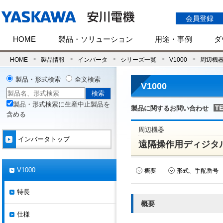
会員登録
HOME
製品・ソリューション
用途・事例
ダ
HOME
製品情報
インバータ
シリーズ一覧
V1000
周辺機
製品・形式検索
全文検索
V1000
製品・形式検索に生産中止製品を
製品に関するお問い合わせ
含める
周辺機器
インバータトップ
遠隔操作用ディジタ
V1000
概要
形式、手配番号
特長
概要
仕様