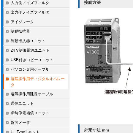
接続方法
入力側ノイズフィルタ
出力側ノイズフィルタ
アイソレータ
制動抵抗器
制動抵抗器ユニット
24 V制御電源ユニット
USB付きコピーユニット
パソコン専用ケーブル
遠隔操作用ディジタルオペレー
タ
遠隔操作用延長ケーブル
通信ユニット
瞬時停電補償ユニット
盤面メータ
外形寸法 mm
UL Type1 キット