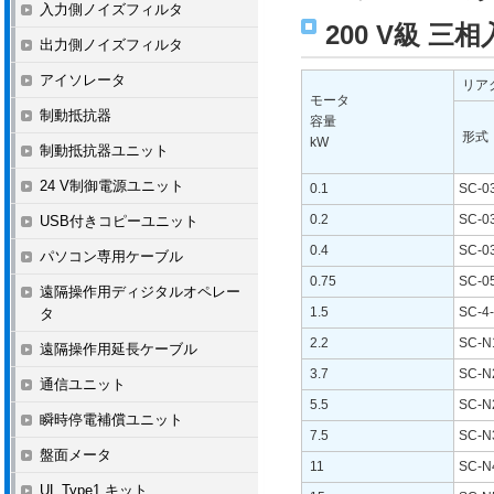
入力側ノイズフィルタ
200 V級 
出力側ノイズフィルタ
アイソレータ
リア
モータ
制動抵抗器
容量
形式
kW
制動抵抗器ユニット
24 V制御電源ユニット
0.1
SC-0
0.2
SC-0
USB付きコピーユニット
0.4
SC-0
パソコン専用ケーブル
0.75
SC-0
遠隔操作用ディジタルオペレー
1.5
SC-4
タ
2.2
SC-N
遠隔操作用延長ケーブル
3.7
SC-N
通信ユニット
5.5
SC-N
瞬時停電補償ユニット
7.5
SC-N
盤面メータ
11
SC-N
UL Type1 キット