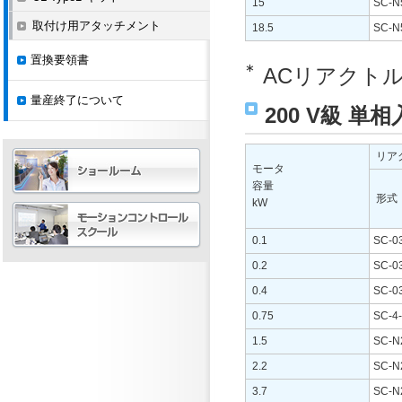
15
SC-N
取付け用アタッチメント
18.5
SC-N
置換要領書
∗
ACリアクト
量産終了について
200 V級 
リア
モータ
容量
形式
kW
0.1
SC-0
0.2
SC-0
0.4
SC-0
0.75
SC-4
1.5
SC-N
2.2
SC-N
3.7
SC-N