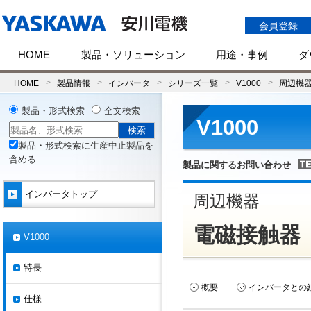
会員登録
HOME
製品・ソリューション
用途・事例
ダ
HOME
製品情報
インバータ
シリーズ一覧
V1000
周辺機
製品・形式検索
全文検索
V1000
製品・形式検索に生産中止製品を
含める
製品に関するお問い合わせ
インバータトップ
周辺機器
電磁接触器
V1000
特長
概要
インバータとの
仕様