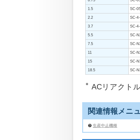
1.5
SC-0
2.2
SC-4
3.7
SC-4
5.5
SC-N
7.5
SC-N
11
SC-N
15
SC-N
18.5
SC-N
∗
ACリアクト
関連情報メニ
生産中止機種