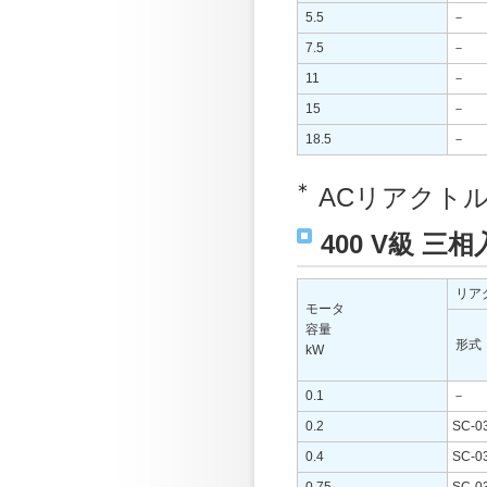
5.5
－
7.5
－
11
－
15
－
18.5
－
∗
ACリアクト
400 V級 
リア
モータ
容量
形式
kW
0.1
－
0.2
SC-0
0.4
SC-0
0.75
SC-0