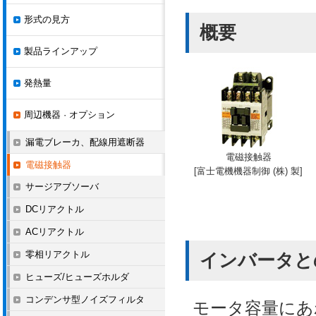
形式の見方
概要
製品ラインアップ
発熱量
周辺機器 · オプション
漏電ブレーカ、配線用遮断器
電磁接触器
電磁接触器
[富士電機機器制御 (株) 製]
サージアブソーバ
DCリアクトル
ACリアクトル
零相リアクトル
インバータと
ヒューズ/ヒューズホルダ
コンデンサ型ノイズフィルタ
モータ容量にあ