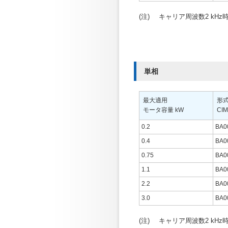
(注)
キャリア周波数2 kHz
単相
最大適用
形
モータ容量 kW
CIM
0.2
BA0
0.4
BA0
0.75
BA0
1.1
BA0
2.2
BA0
3.0
BA0
(注)
キャリア周波数2 kHz