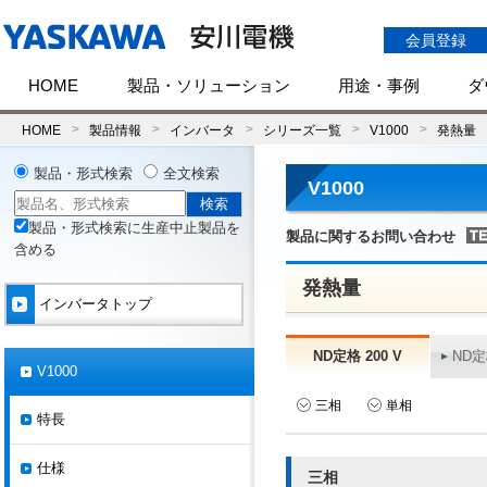
会員登録
HOME
製品・ソリューション
用途・事例
ダ
HOME
製品情報
インバータ
シリーズ一覧
V1000
発熱量
製品・形式検索
全文検索
V1000
製品・形式検索に生産中止製品を
製品に関するお問い合わせ
含める
発熱量
インバータトップ
ND定格 200 V
ND定
V1000
三相
単相
特長
仕様
三相