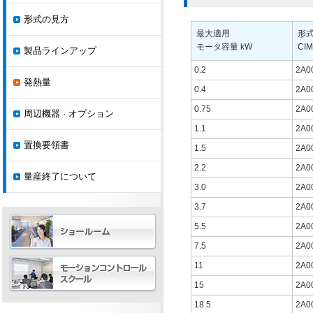
形式の見方
最大適用
形
モータ容量 kW
CIM
製品ラインアップ
0.2
2A0
発熱量
0.4
2A0
0.75
2A0
周辺機器 · オプション
1.1
2A0
置換要領書
1.5
2A0
2.2
2A0
量産終了について
3.0
2A0
3.7
2A0
5.5
2A0
7.5
2A0
11
2A0
15
2A0
18.5
2A0