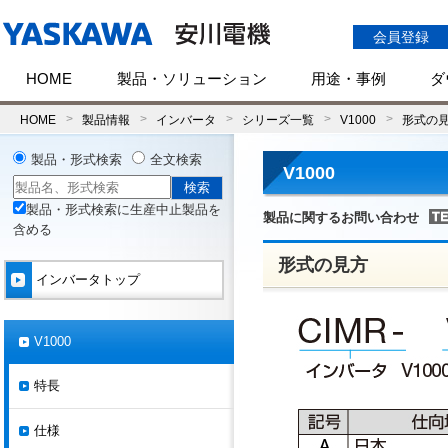
会員登録
HOME
製品・ソリューション
用途・事例
ダ
HOME
製品情報
インバータ
シリーズ一覧
V1000
形式の
製品・形式検索
全文検索
V1000
製品・形式検索に生産中止製品を
製品に関するお問い合わせ
含める
形式の見方
インバータトップ
V1000
特長
仕様