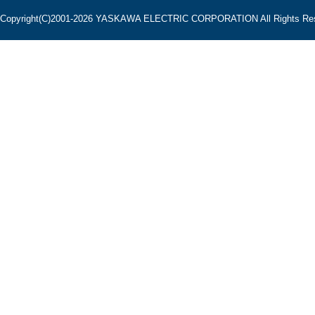
Copyright(C)2001‐2026 YASKAWA ELECTRIC CORPORATION All Rights Res