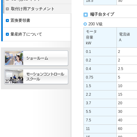
18.5
50
取付け用アタッチメント
端子台タイプ
置換要領書
200 V級
モータ
量産終了について
電流値
容量
A
kW
0.1
2
0.2
2
0.4
2.5
0.75
5
1.5
10
2.2
15
3.7
20
5.5
30
7.5
40
11
60