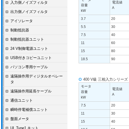
入力側ノイズフィルタ
電流値
容量
A
kW
出力側ノイズフィルタ
3.7
20
アイソレータ
5.5
30
制動抵抗器
7.5
40
制動抵抗器ユニット
11
60
24 V制御電源ユニット
15
80
USB付きコピーユニット
18.5
90
パソコン専用ケーブル
遠隔操作用ディジタルオペレー
400 V級 三相入力シリーズ
タ
モータ
電流値
遠隔操作用延長ケーブル
容量
A
kW
通信ユニット
7.5
20
瞬時停電補償ユニット
11
30
盤面メータ
15
40
UL Type1 キット