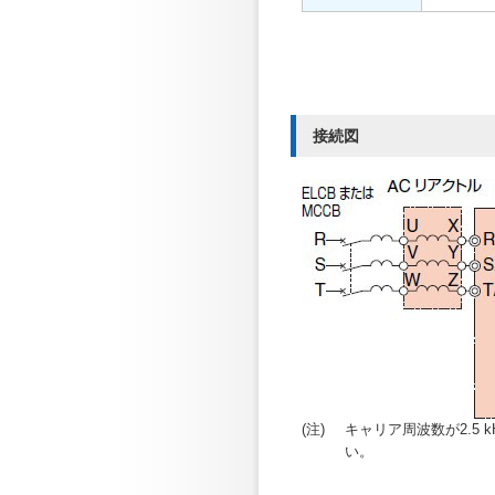
接続図
(注)
キャリア周波数が2.5
い。