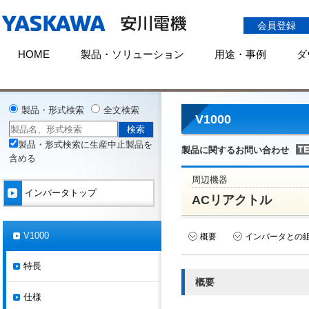
会員登録
HOME
製品・ソリューション
用途・事例
ダ
HOME
製品情報
インバータ
シリーズ一覧
V1000
周辺機
製品・形式検索
全文検索
V1000
製品・形式検索に生産中止製品を
製品に関するお問い合わせ
含める
周辺機器
インバータトップ
ACリアクトル
V1000
概要
インバータとの
特長
概要
仕様