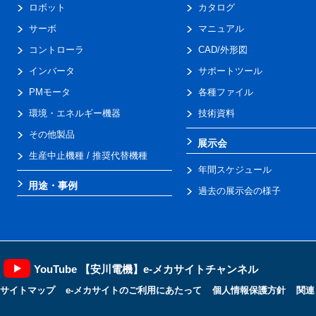
ロボット
カタログ
サーボ
マニュアル
コントローラ
CAD/外形図
インバータ
サポートツール
PMモータ
各種ファイル
環境・エネルギー機器
技術資料
その他製品
展示会
生産中止機種 / 推奨代替機種
年間スケジュール
用途・事例
過去の展示会の様子
YouTube 【安川電機】e-メカサイトチャンネル
サイトマップ
e-メカサイトのご利用にあたって
個人情報保護方針
関連