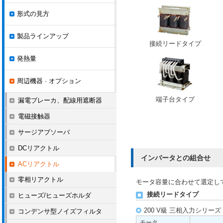
形式の見方
製品ラインアップ
接続リードタイプ
発熱量
周辺機器 · オプション
端子台タイプ
漏電ブレーカ、配線用遮断器
電磁接触器
サージアブソーバ
DCリアクトル
インバータとの組合せ
ACリアクトル
零相リアクトル
モータ容量に合わせて選定し
接続リードタイプ
ヒューズ/ヒューズホルダ
200 V級 三相入力シリーズ
コンデンサ型ノイズフィルタ
モータ