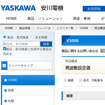
会員登録
HOME
製品・ソリューション
用途・事例
ダ
HOME
製品情報
インバータ
シリーズ一覧
V1000
周辺機
製品・形式検索
全文検索
V1000
製品・形式検索に生産中止製品を
製品に関するお問い合わせ
含める
周辺機器
インバータトップ
周波数設定器
V1000
概要
形式、手配番号
特長
概要
仕様