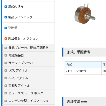
形式の見方
製品ラインアップ
発熱量
周辺機器 · オプション
漏電ブレーカ、配線用遮断器
形式、手配番号
電磁接触器
サージアブソーバ
形式
手
DCリアクトル
2 kΩ：RV30YN
10
ACリアクトル
零相リアクトル
ヒューズ/ヒューズホルダ
コンデンサ型ノイズフィルタ
外形寸法 mm