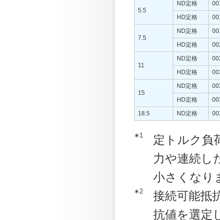
ND定格
00
5.5
HD定格
00
ND定格
00
7.5
HD定格
00
ND定格
00
11
HD定格
00
ND定格
00
15
HD定格
00
18.5
ND定格
00
∗1
定トルク負
力や連続し
小さくなり
∗2
接続可能抵
抗値を選定