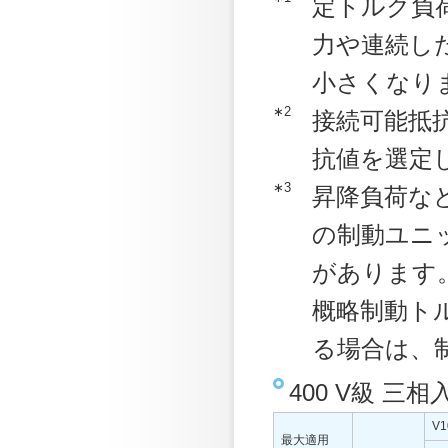
定トルク負
力や連続し
小さくなり
∗2
接続可能抵
抗値を選定
∗3
昇降負荷な
の制動ユニ
があります
概略制動ト
る場合は、
400 V級 三
V1
最大適用