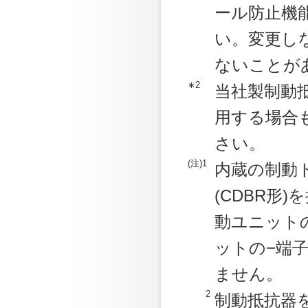
ール防止機能
い。変更し
ないことが
∗2
当社製制動
用する場合
さい。
(注)1
内蔵の制動
(CDBR形
動ユニット
ットの−端
ません。
2
制動抵抗器