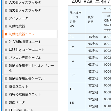
200 V級 三
入力側ノイズフィルタ
V10
出力側ノイズフィルタ
最大適用
三相
モータ
負荷
アイソレータ
CIMR
容量
定格
VA2
制動抵抗器
kW
□□□□
制動抵抗器ユニット
0.1
HD定格
0001
24 V制御電源ユニット
ND定格
0001
0.2
USB付きコピーユニット
HD定格
0002
パソコン専用ケーブル
ND定格
0002
0.4
HD定格
0004
遠隔操作用ディジタルオペレー
タ
ND定格
0004
0.75
遠隔操作用延長ケーブル
HD定格
0006
ND定格
0006
通信ユニット
1.1
HD定格
0008
瞬時停電補償ユニット
ND定格
0008
盤面メータ
1.5
HD定格
0010
UL Type1 キット