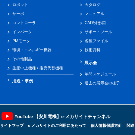
ロボット
カタログ
サーボ
マニュアル
コントローラ
CAD/外形図
インバータ
サポートツール
PMモータ
各種ファイル
環境・エネルギー機器
技術資料
その他製品
展示会
生産中止機種 / 推奨代替機種
年間スケジュール
用途・事例
過去の展示会の様子
YouTube 【安川電機】e-メカサイトチャンネル
サイトマップ
e-メカサイトのご利用にあたって
個人情報保護方針
関連