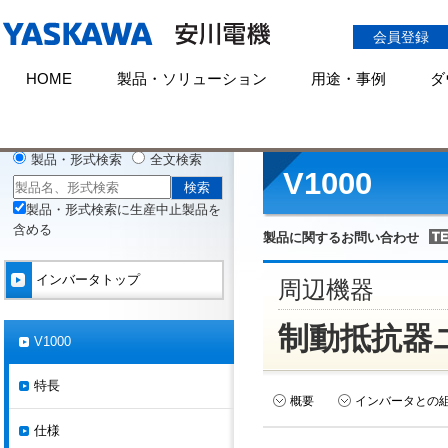
会員登録
HOME
製品・ソリューション
用途・事例
ダ
HOME
製品情報
インバータ
シリーズ一覧
V1000
周辺機
製品・形式検索
全文検索
V1000
製品・形式検索に生産中止製品を
含める
製品に関するお問い合わせ
インバータトップ
周辺機器
制動抵抗器
V1000
特長
概要
インバータとの
仕様