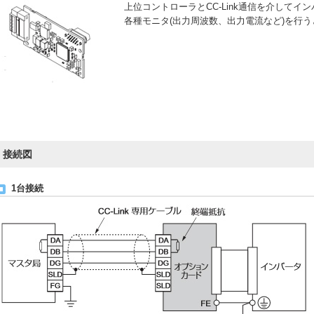
上位コントローラとCC-Link通信を介してイ
各種モニタ(出力周波数、出力電流など)を行
接続図
1台接続