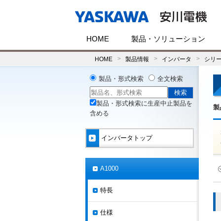
HOME
製品・ソリューション
HOME
製品情報
インバータ
シリ
製品・形式検索
全文検索
製品・形式検索に生産中止製品を
製
含める
インバータトップ
A1000
特長
仕様