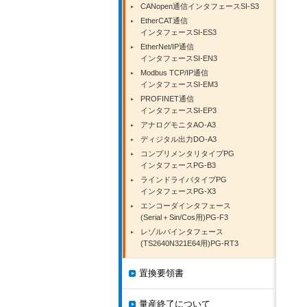
CANopen通信インタフェースSI-S3
EtherCAT通信
インタフェースSI-ES3
EtherNet/IP通信
インタフェースSI-EN3
Modbus TCP/IP通信
インタフェースSI-EM3
PROFINET通信
インタフェースSI-EP3
アナログモニタAO-A3
ディジタル出力DO-A3
コンプリメンタリタイプPG
インタフェースPG-B3
ラインドライバタイプPG
インタフェースPG-X3
エンコーダインタフェース
(Serial＋Sin/Cos用)PG-F3
レゾルバインタフェース
(TS2640N321E64用)PG-RT3
置換要領書
量産終了について