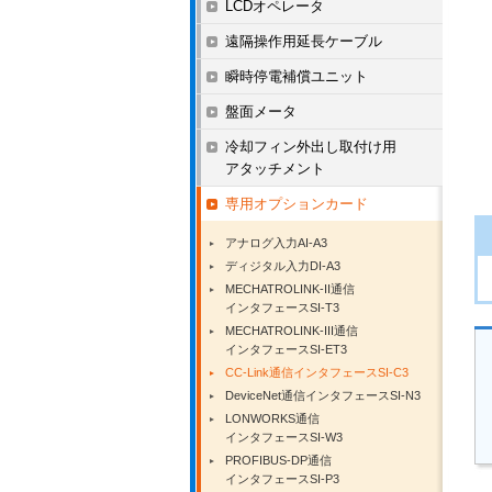
LCDオペレータ
遠隔操作用延長ケーブル
瞬時停電補償ユニット
盤面メータ
冷却フィン外出し取付け用
アタッチメント
専用オプションカード
アナログ入力AI-A3
ディジタル入力DI-A3
MECHATROLINK-II通信
インタフェースSI-T3
MECHATROLINK-III通信
インタフェースSI-ET3
CC-Link通信インタフェースSI-C3
DeviceNet通信インタフェースSI-N3
LONWORKS通信
インタフェースSI-W3
PROFIBUS-DP通信
インタフェースSI-P3