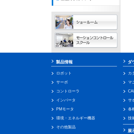
製品情報
ダ
ロボット
カ
サーボ
マ
コントローラ
C
インバータ
サ
PMモータ
各
環境・エネルギー機器
技
その他製品
展