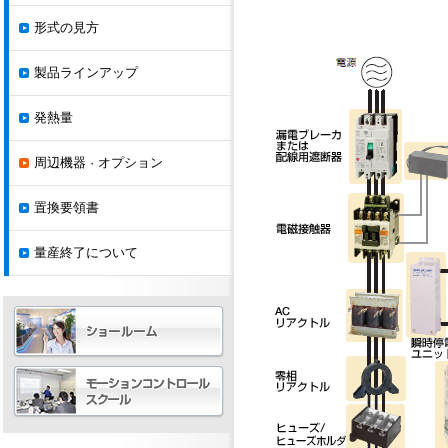
形式の見方
製品ラインアップ
発熱量
周辺機器 · オプション
置換要領書
量産終了について