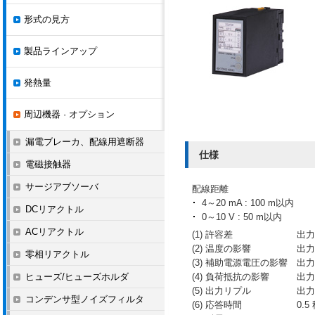
形式の見方
製品ラインアップ
発熱量
周辺機器 · オプション
漏電ブレーカ、配線用遮断器
仕様
電磁接触器
サージアブソーバ
配線距離
4～20 mA : 100 m以内
DCリアクトル
0～10 V : 50 m以内
ACリアクトル
(1) 許容差
出力
(2) 温度の影響
出力
零相リアクトル
(3) 補助電源電圧の影響
出力
ヒューズ/ヒューズホルダ
(4) 負荷抵抗の影響
出力
(5) 出力リプル
出力
コンデンサ型ノイズフィルタ
(6) 応答時間
0.