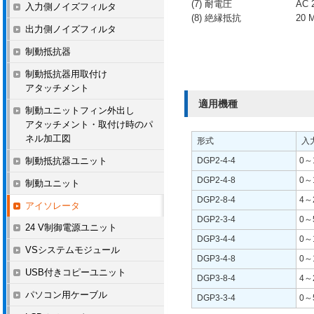
(7) 耐電圧
AC
入力側ノイズフィルタ
(8) 絶縁抵抗
20
出力側ノイズフィルタ
制動抵抗器
制動抵抗器用取付け
アタッチメント
適用機種
制動ユニットフィン外出し
アタッチメント・取付け時のパ
ネル加工図
形式
入
制動抵抗器ユニット
DGP2-4-4
0～
DGP2-4-8
0～
制動ユニット
DGP2-8-4
4～
アイソレータ
DGP2-3-4
0～
24 V制御電源ユニット
DGP3-4-4
0～
VSシステムモジュール
DGP3-4-8
0～
USB付きコピーユニット
DGP3-8-4
4～
パソコン用ケーブル
DGP3-3-4
0～