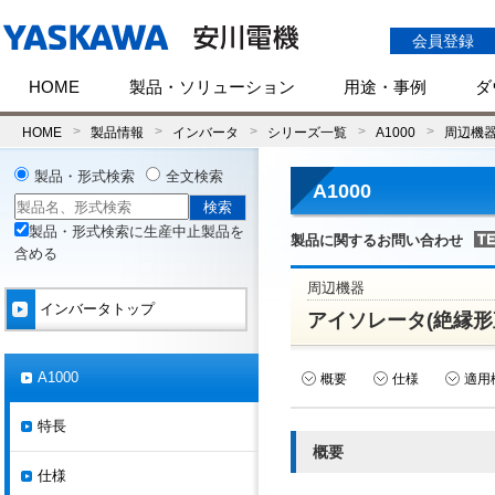
会員登録
HOME
製品・ソリューション
用途・事例
ダ
HOME
製品情報
インバータ
シリーズ一覧
A1000
周辺機
製品・形式検索
全文検索
A1000
製品・形式検索に生産中止製品を
製品に関するお問い合わせ
含める
周辺機器
インバータトップ
アイソレータ(絶縁形
A1000
概要
仕様
適用
特長
概要
仕様