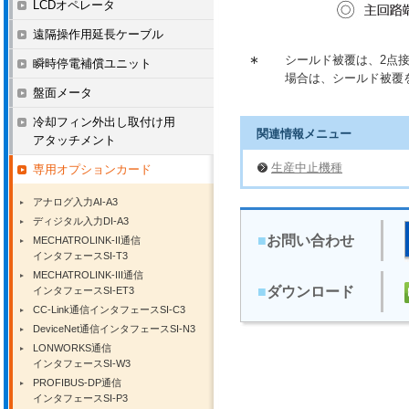
LCDオペレータ
遠隔操作用延長ケーブル
∗
シールド被覆は、2点接
瞬時停電補償ユニット
場合は、シールド被覆
盤面メータ
冷却フィン外出し取付け用
関連情報メニュー
アタッチメント
生産中止機種
専用オプションカード
アナログ入力AI-A3
ディジタル入力DI-A3
■
お問い合わせ
MECHATROLINK-II通信
インタフェースSI-T3
MECHATROLINK-III通信
■
ダウンロード
インタフェースSI-ET3
CC-Link通信インタフェースSI-C3
DeviceNet通信インタフェースSI-N3
LONWORKS通信
インタフェースSI-W3
PROFIBUS-DP通信
インタフェースSI-P3