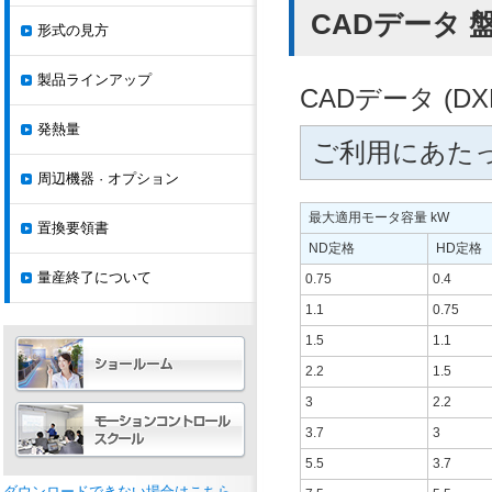
CADデータ 盤内
形式の見方
製品ラインアップ
CADデータ (
発熱量
ご利用にあた
周辺機器 · オプション
最大適用モータ容量 kW
置換要領書
ND定格
HD定格
量産終了について
0.75
0.4
1.1
0.75
1.5
1.1
2.2
1.5
3
2.2
3.7
3
5.5
3.7
ダウンロードできない場合はこちら