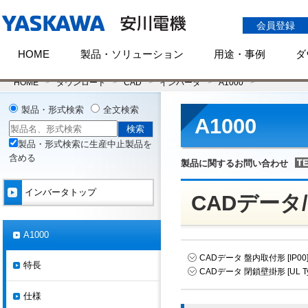
会員登録
HOME
製品・ソリューション
用途・事例
ダ
HOME
ダウンロード
CAD
インバータ
A1000
製品・形式検索
全文検索
A1000
製品・形式検索に生産中止製品を
含める
製品に関するお問い合わせ
インバータトップ
CADデータ
A1000
CADデータ 盤内取付形 [IP00] 
特長
CADデータ 閉鎖壁掛形 [UL Typ
仕様