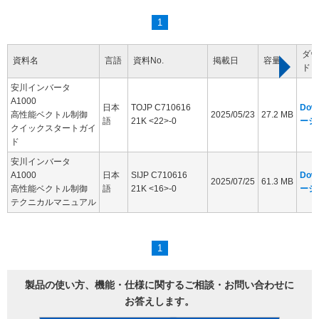
1
ダウ
資料名
言語
資料No.
掲載日
容量
ド
安川インバータ
A1000
日本
TOJP C710616
Dow
高性能ベクトル制御
2025/05/23
27.2 MB
語
21K <22>-0
ージ
クイックスタートガイ
ド
安川インバータ
A1000
日本
SIJP C710616
Dow
2025/07/25
61.3 MB
高性能ベクトル制御
語
21K <16>-0
ージ
テクニカルマニュアル
1
製品の使い方、機能・仕様に関するご相談・お問い合わせに
お答えします。