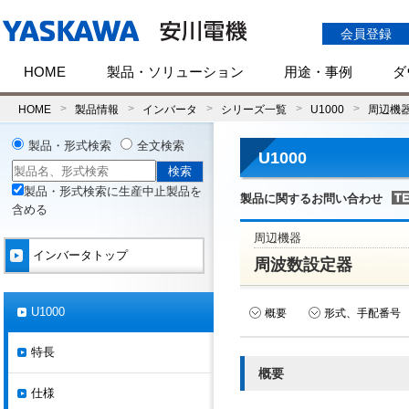
会員登録
HOME
製品・ソリューション
用途・事例
ダ
HOME
製品情報
インバータ
シリーズ一覧
U1000
周辺機
製品・形式検索
全文検索
U1000
製品・形式検索に生産中止製品を
製品に関するお問い合わせ
含める
周辺機器
インバータトップ
周波数設定器
U1000
概要
形式、手配番号
特長
概要
仕様