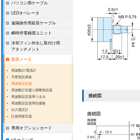
パソコン用ケーブル
LEDオペレータ
遠隔操作用延長ケーブル
瞬時停電補償ユニット
冷却フィン外出し取付け用
アタッチメント
盤面メータ
周波数計/電流計
可変抵抗基板
周波数設定器
周波数計目盛り調整抵抗器
接続図
周波数設定器用つまみ
周波数設定器用目盛板
出力電圧計
計器用変圧器
専用オプションカード
eラーニング