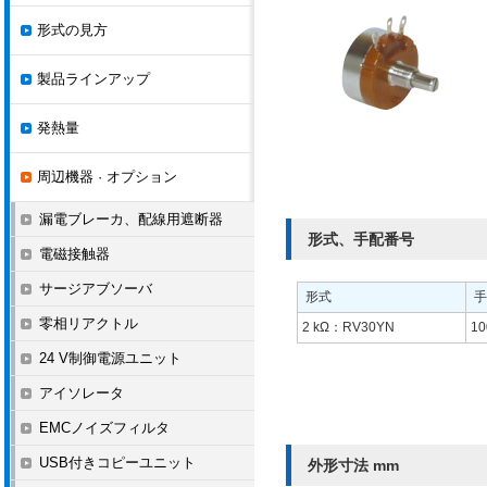
形式の見方
製品ラインアップ
発熱量
周辺機器 · オプション
漏電ブレーカ、配線用遮断器
形式、手配番号
電磁接触器
サージアブソーバ
形式
手
零相リアクトル
2 kΩ：RV30YN
10
24 V制御電源ユニット
アイソレータ
EMCノイズフィルタ
USB付きコピーユニット
外形寸法 mm