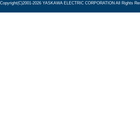
Copyright(C)2001‐2026 YASKAWA ELECTRIC CORPORATION All Rights Res