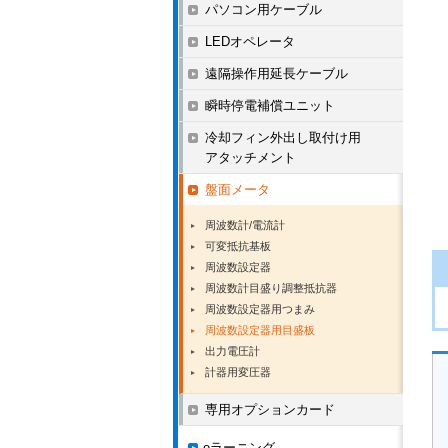
パソコン用ケーブル
LEDオペレータ
遠隔操作用延長ケーブル
瞬時停電補償ユニット
冷却フィン外出し取付け用
アタッチメント
盤面メータ
周波数計/電流計
可変抵抗基板
周波数設定器
周波数計目盛り調整抵抗器
周波数設定器用つまみ
周波数設定器用目盛板
出力電圧計
計器用変圧器
専用オプションカード
eラーニング