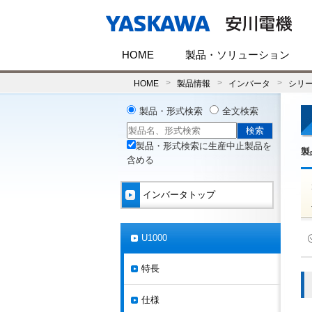
HOME
製品・ソリューション
HOME
製品情報
インバータ
シリ
製品・形式検索
全文検索
製品・形式検索に生産中止製品を
製
含める
インバータトップ
U1000
特長
仕様