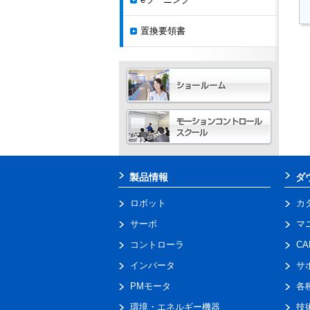
置換要領書
製品情報
ダ
ロボット
カ
サーボ
マ
コントローラ
C
インバータ
サ
PMモータ
各
環境・エネルギー機器
技