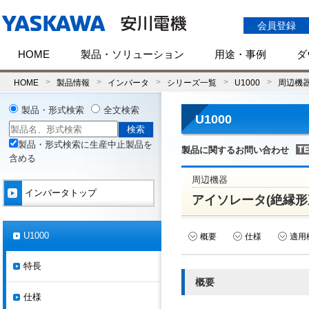
会員登録
HOME
製品・ソリューション
用途・事例
ダ
HOME
製品情報
インバータ
シリーズ一覧
U1000
周辺機
製品・形式検索
全文検索
U1000
製品・形式検索に生産中止製品を
製品に関するお問い合わせ
含める
周辺機器
インバータトップ
アイソレータ(絶縁形
U1000
概要
仕様
適用
特長
概要
仕様