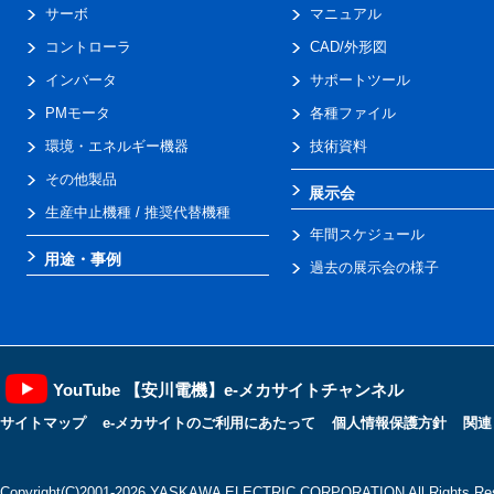
サーボ
マニュアル
コントローラ
CAD/外形図
インバータ
サポートツール
PMモータ
各種ファイル
環境・エネルギー機器
技術資料
その他製品
展示会
生産中止機種 / 推奨代替機種
年間スケジュール
用途・事例
過去の展示会の様子
YouTube 【安川電機】e-メカサイトチャンネル
サイトマップ
e-メカサイトのご利用にあたって
個人情報保護方針
関連
Copyright(C)2001‐2026 YASKAWA ELECTRIC CORPORATION All Rights Res