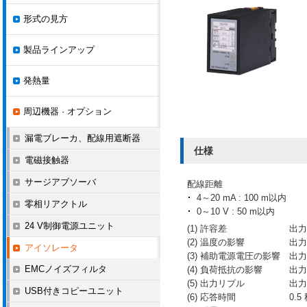
形式の見方
製品ラインアップ
発熱量
周辺機器 · オプション
漏電ブレーカ、配線用遮断器
仕様
電磁接触器
サージアブソーバ
配線距離
4～20 mA : 100 m以内
零相リアクトル
0～10 V : 50 m以内
24 V制御電源ユニット
(1) 許容差
出力
(2) 温度の影響
出力
アイソレータ
(3) 補助電源電圧の影響
出力
EMCノイズフィルタ
(4) 負荷抵抗の影響
出力
(5) 出力リプル
出力
USB付きコピーユニット
(6) 応答時間
0.