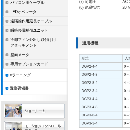
(7) 耐電圧
AC
パソコン用ケーブル
(8) 絶縁抵抗
20
LEDオペレータ
遠隔操作用延長ケーブル
瞬時停電補償ユニット
冷却フィン外出し取付け用
適用機種
アタッチメント
盤面メータ
形式
入
専用オプションカード
DGP2-4-4
0～
DGP2-4-8
0～
eラーニング
DGP2-8-4
4～
置換要領書
DGP2-3-4
0～
DGP3-4-4
0～
DGP3-4-8
0～
DGP3-8-4
4～
DGP3-3-4
0～