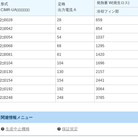
発熱量 W(発生ロス)
形式
定格
CIMR-UA□□□□□□
出力電流 A
冷却フィン部
2□0028
28
659
2□0042
42
854
2□0054
54
1037
2□0068
68
1295
2□0081
81
1420
2□0104
104
1696
2□0130
130
2157
2□0154
154
2441
2□0192
192
3064
2□0248
248
3785
関連情報メニュー
生産中止機種
保証規定