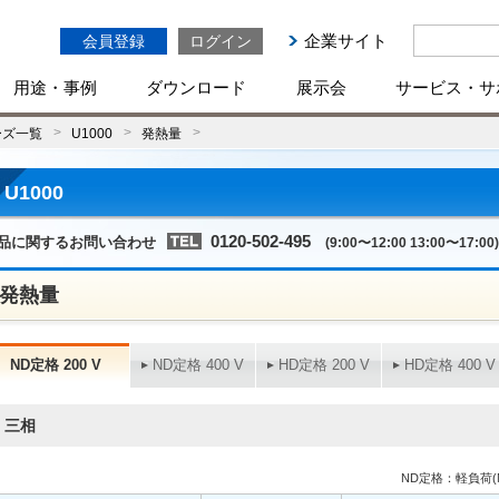
企業サイト
会員登録
ログイン
用途・事例
ダウンロード
展示会
サービス・サ
ーズ一覧
U1000
発熱量
U1000
0120-502-495
品に関するお問い合わせ
(9:00〜12:00 13:00〜17:00)
発熱量
ND定格 200 V
ND定格 400 V
HD定格 200 V
HD定格 400 V
三相
ND定格：軽負荷(No