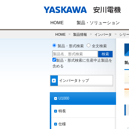
HOME
製品・ソリューション
HOME
製品情報
インバータ
シリ
製品・形式検索
全文検索
製品・形式検索に生産中止製品を
製
含める
インバータトップ
U1000
特長
仕様