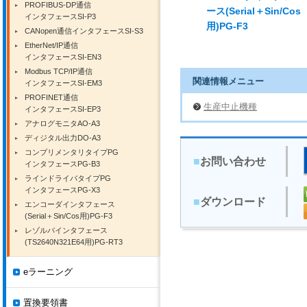
PROFIBUS-DP通信
ース(Serial＋Sin/Cos
インタフェースSI-P3
用)PG-F3
CANopen通信インタフェースSI-S3
EtherNet/IP通信
インタフェースSI-EN3
Modbus TCP/IP通信
関連情報メニュー
インタフェースSI-EM3
PROFINET通信
生産中止機種
インタフェースSI-EP3
アナログモニタAO-A3
ディジタル出力DO-A3
コンプリメンタリタイプPG
■
お問い合わせ
インタフェースPG-B3
ラインドライバタイプPG
インタフェースPG-X3
■
ダウンロード
エンコーダインタフェース
(Serial＋Sin/Cos用)PG-F3
レゾルバインタフェース
(TS2640N321E64用)PG-RT3
eラーニング
置換要領書