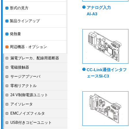
アナログ入力
形式の見方
AI-A3
製品ラインアップ
発熱量
周辺機器 · オプション
漏電ブレーカ、配線用遮断器
電磁接触器
CC-Link通信インタフ
ェースSI-C3
サージアブソーバ
零相リアクトル
24 V制御電源ユニット
アイソレータ
EMCノイズフィルタ
USB付きコピーユニット