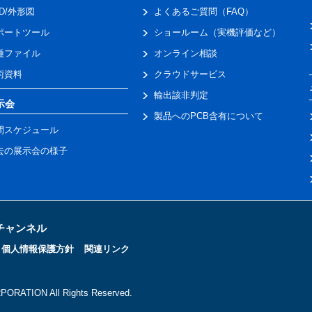
AD/外形図
よくあるご質問（FAQ）
ポートツール
ショールーム（実機評価など）
種ファイル
オンライン相談
術資料
クラウドサービス
輸出該非判定
示会
製品へのPCB含有について
間スケジュール
去の展示会の様子
トチャンネル
個人情報保護方針
関連リンク
ORATION All Rights Reserved.