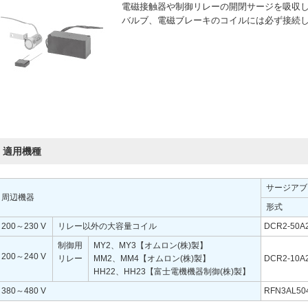
電磁接触器や制御リレーの開閉サージを吸収
バルブ、電磁ブレーキのコイルには必ず接続
適用機種
サージアブ
周辺機器
形式
200～230 V
リレー以外の大容量コイル
DCR2-50A
制御用
MY2、MY3【オムロン(株)製】
200～240 V
リレー
MM2、MM4【オムロン(株)製】
DCR2-10A
HH22、HH23【富士電機機器制御(株)製】
380～480 V
RFN3AL50