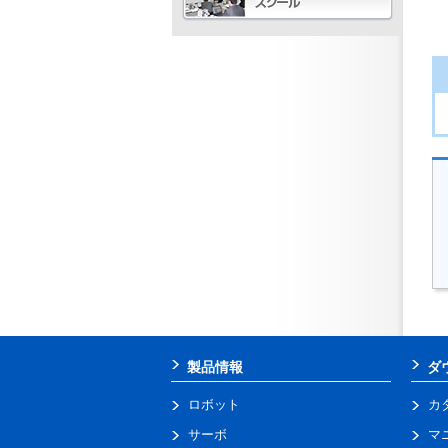
製品情報
ダ
ロボット
カ
サーボ
マ