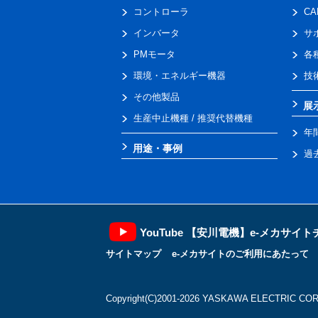
コントローラ
C
インバータ
サ
PMモータ
各
環境・エネルギー機器
技
その他製品
展
生産中止機種 / 推奨代替機種
年
用途・事例
過
YouTube 【安川電機】e-メカサイ
サイトマップ
e-メカサイトのご利用にあたって
Copyright(C)2001‐2026 YASKAWA ELECTRIC CORP