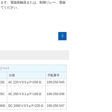
します。電磁接触器または、制御リレー、電磁
してください。
ソーバ
仕様
手配番号
22E
AC 220 V 0.5 μ F+200 Ω
100-250-545
25C
AC 250 V 0.1 μ F+100 Ω
100-250-546
4KD
DC 1000 V 0.5 μ F+220 Ω
100-250-547