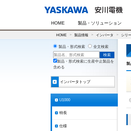
HOME
製品・ソリューション
HOME
製品情報
インバータ
シリ
製品・形式検索
全文検索
製品・形式検索に生産中止製品を
製
含める
インバータトップ
U1000
特長
仕様