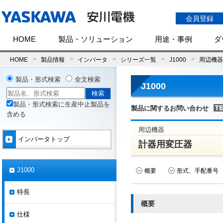
会員登録
HOME
製品・ソリューション
用途・事例
ダ
HOME
製品情報
インバータ
シリーズ一覧
J1000
周辺機器
製品・形式検索
全文検索
J1000
製品・形式検索に生産中止製品を
製品に関するお問い合わせ
含める
周辺機器
インバータトップ
計器用変圧器
J1000
概要
形式、手配番号
特長
概要
仕様