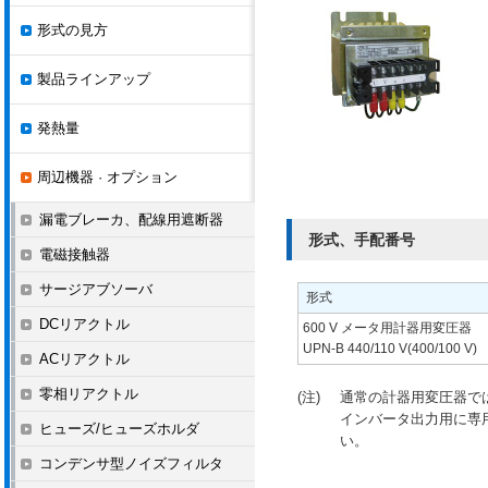
形式の見方
製品ラインアップ
発熱量
周辺機器 · オプション
漏電ブレーカ、配線用遮断器
形式、手配番号
電磁接触器
サージアブソーバ
形式
DCリアクトル
600 V メータ用計器用変圧器
UPN-B 440/110 V(400/100 V)
ACリアクトル
零相リアクトル
(注)
通常の計器用変圧器で
インバータ出力用に専用
ヒューズ/ヒューズホルダ
い。
コンデンサ型ノイズフィルタ