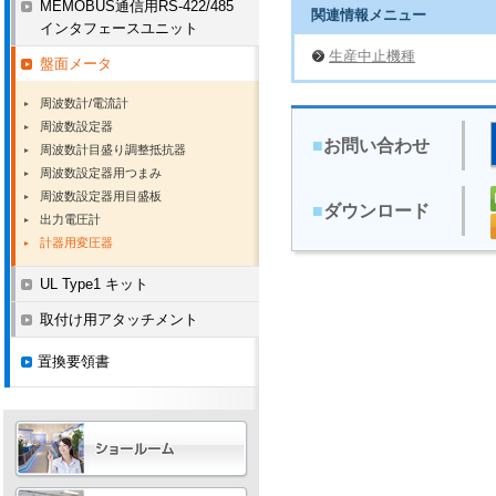
MEMOBUS通信用RS-422/485
関連情報メニュー
インタフェースユニット
生産中止機種
盤面メータ
周波数計/電流計
周波数設定器
■
お問い合わせ
周波数計目盛り調整抵抗器
周波数設定器用つまみ
周波数設定器用目盛板
■
ダウンロード
出力電圧計
計器用変圧器
UL Type1 キット
取付け用アタッチメント
置換要領書