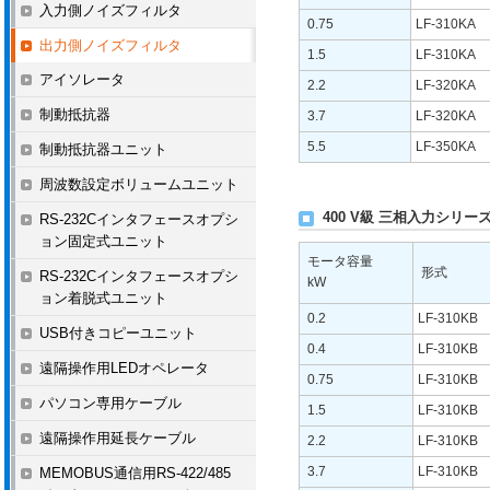
入力側ノイズフィルタ
0.75
LF-310KA
出力側ノイズフィルタ
1.5
LF-310KA
アイソレータ
2.2
LF-320KA
制動抵抗器
3.7
LF-320KA
5.5
LF-350KA
制動抵抗器ユニット
周波数設定ボリュームユニット
400 V級 三相入力シリー
RS-232Cインタフェースオプシ
ョン固定式ユニット
モータ容量
形式
RS-232Cインタフェースオプシ
kW
ョン着脱式ユニット
0.2
LF-310KB
USB付きコピーユニット
0.4
LF-310KB
遠隔操作用LEDオペレータ
0.75
LF-310KB
パソコン専用ケーブル
1.5
LF-310KB
遠隔操作用延長ケーブル
2.2
LF-310KB
3.7
LF-310KB
MEMOBUS通信用RS-422/485