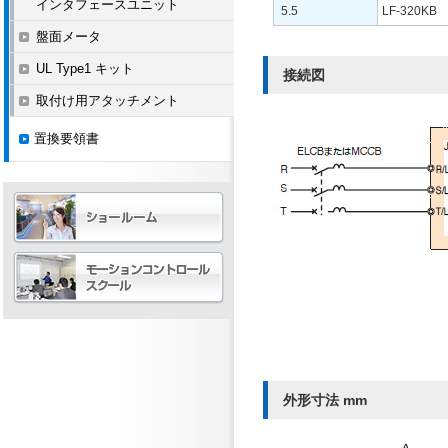
インタフェースユニット
5.5
LF-320KB
盤面メータ
UL Type1 キット
接続図
取付け用アタッチメント
置換要領書
外形寸法 mm