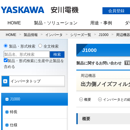
会員登録
HOME
製品・ソリューション
用途・事例
ダ
HOME
製品情報
インバータ
シリーズ一覧
J1000
周辺機器
製品・形式検索
全文検索
J1000
製品・形式検索に生産中止製品を
製品に関するお問い合わせ
含める
周辺機器
インバータトップ
出力側ノイズフィル
J1000
概要
インバータとの
特長
概要
仕様