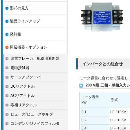
形式の見方
製品ラインアップ
発熱量
周辺機器 · オプション
漏電ブレーカ、配線用遮断器
インバータとの組合せ
電磁接触器
サージアブソーバ
モータ容量に合わせて選定し
200 V級 三相 · 単相入
DCリアクトル
ACリアクトル
モータ容量
形式
kW
零相リアクトル
0.1
LF-310KA
ヒューズ/ヒューズホルダ
0.2
LF-310KA
コンデンサ型ノイズフィルタ
0.4
LF-310KA