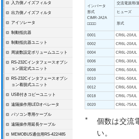
入力側ノイズフィルタ
交流電源用/
インバータ
形式
ヒューズ
出力側ノイズフィルタ
CIMR-JA2A
アイソレータ
形式
□□□□
制動抵抗器
0001
CR6L-20/UL
制動抵抗器ユニット
0002
CR6L-20/UL
周波数設定ボリュームユニット
0004
CR6L-20/UL
0006
CR6L-30/UL
RS-232Cインタフェースオプシ
ョン固定式ユニット
0008
CR6L-50/UL
RS-232Cインタフェースオプシ
0010
CR6L-50/UL
ョン着脱式ユニット
0012
CR6L-50/UL
USB付きコピーユニット
0018
CR6L-75/UL
遠隔操作用LEDオペレータ
0020
CR6L-75/UL
パソコン専用ケーブル
∗
個数は交流
遠隔操作用延長ケーブル
い。
MEMOBUS通信用RS-422/485