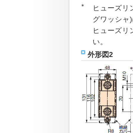
∗
ヒューズリ
グワッシャ
ヒューズリ
い。
外形図2