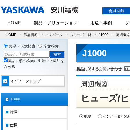
会員登録
HOME
製品・ソリューション
用途・事例
ダ
HOME
製品情報
インバータ
シリーズ一覧
J1000
周辺機器
製品・形式検索
全文検索
J1000
製品・形式検索に生産中止製品を
含める
製品に関するお問い合わせ
インバータトップ
周辺機器
ヒューズ/
J1000
特長
概要
インバータとの
仕様