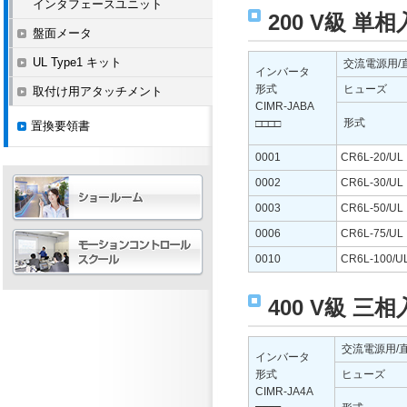
インタフェースユニット
200 V級 
盤面メータ
UL Type1 キット
交流電源用/
インバータ
形式
ヒューズ
取付け用アタッチメント
CIMR-JABA
形式
□□□□
置換要領書
0001
CR6L-20/UL
0002
CR6L-30/UL
0003
CR6L-50/UL
0006
CR6L-75/UL
0010
CR6L-100/U
400 V級 
交流電源用/
インバータ
形式
ヒューズ
CIMR-JA4A