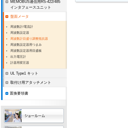
MEMOBUS通信用RS-422/485
インタフェースユニット
盤面メータ
周波数計/電流計
周波数設定器
周波数計目盛り調整抵抗器
周波数設定器用つまみ
周波数設定器用目盛板
出力電圧計
計器用変圧器
UL Type1 キット
取付け用アタッチメント
置換要領書