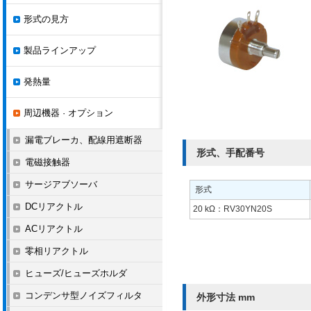
形式の見方
製品ラインアップ
発熱量
周辺機器 · オプション
漏電ブレーカ、配線用遮断器
形式、手配番号
電磁接触器
サージアブソーバ
形式
DCリアクトル
20 kΩ：RV30YN20S
ACリアクトル
零相リアクトル
ヒューズ/ヒューズホルダ
コンデンサ型ノイズフィルタ
外形寸法 mm