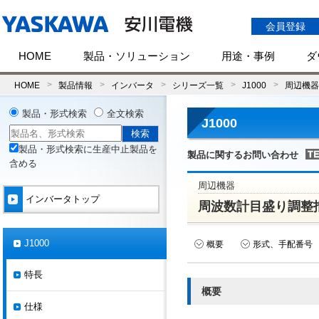
会員登録
HOME
製品・ソリューション
用途・事例
ダ
HOME
製品情報
インバータ
シリーズ一覧
J1000
周辺機器
製品・形式検索
全文検索
J1000
製品・形式検索に生産中止製品を
製品に関するお問い合わせ
含める
周辺機器
インバータトップ
周波数計目盛り調整
J1000
概要
形式、手配番号
特長
概要
仕様